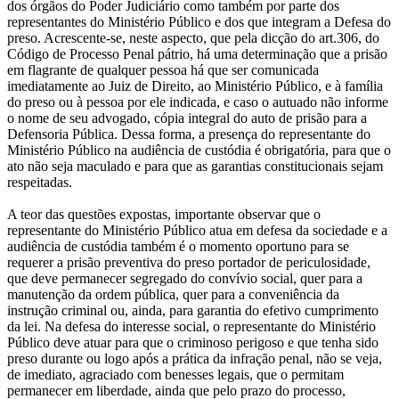
dos órgãos do Poder Judiciário como também por parte dos
representantes do Ministério Público e dos que integram a Defesa do
preso. Acrescente-se, neste aspecto, que pela dicção do art.306, do
Código de Processo Penal pátrio, há uma determinação que a prisão
em flagrante de qualquer pessoa há que ser comunicada
imediatamente ao Juiz de Direito, ao Ministério Público, e à família
do preso ou à pessoa por ele indicada, e caso o autuado não informe
o nome de seu advogado, cópia integral do auto de prisão para a
Defensoria Pública. Dessa forma, a presença do representante do
Ministério Público na audiência de custódia é obrigatória, para que o
ato não seja maculado e para que as garantias constitucionais sejam
respeitadas.
A teor das questões expostas, importante observar que o
representante do Ministério Público atua em defesa da sociedade e a
audiência de custódia também é o momento oportuno para se
requerer a prisão preventiva do preso portador de periculosidade,
que deve permanecer segregado do convívio social, quer para a
manutenção da ordem pública, quer para a conveniência da
instrução criminal ou, ainda, para garantia do efetivo cumprimento
da lei. Na defesa do interesse social, o representante do Ministério
Público deve atuar para que o criminoso perigoso e que tenha sido
preso durante ou logo após a prática da infração penal, não se veja,
de imediato, agraciado com benesses legais, que o permitam
permanecer em liberdade, ainda que pelo prazo do processo,