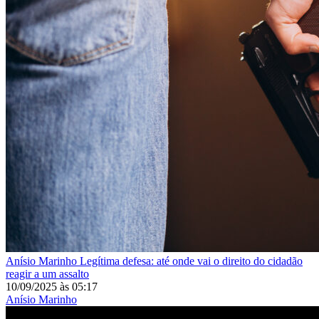
Anísio Marinho
Legítima defesa: até onde vai o direito do cidadão
reagir a um assalto
10/09/2025
às
05:17
Anísio Marinho