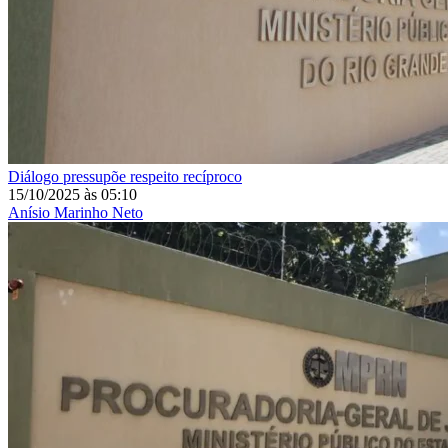
Diálogo pressupõe respeito recíproco
15/10/2025
às
05:10
Anísio Marinho Neto