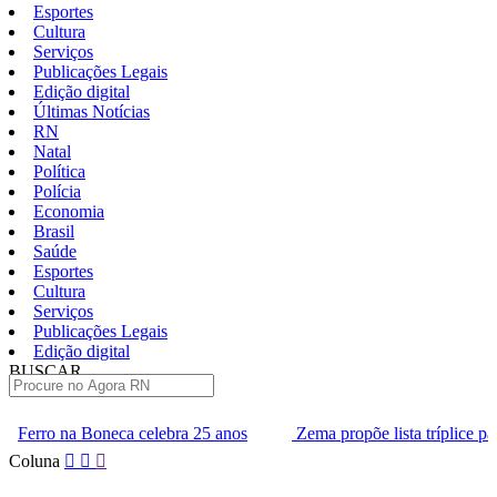
Esportes
Cultura
Serviços
Publicações Legais
Edição digital
Últimas Notícias
RN
Natal
Política
Polícia
Economia
Brasil
Saúde
Esportes
Cultura
Serviços
Publicações Legais
Edição digital
BUSCAR
ÚLTIMAS
a celebra 25 anos
Zema propõe lista tríplice para escolha dos m
Pular
Coluna
para
o