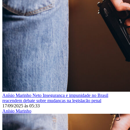
Anísio Marinho Neto
Insegurança e impunidade no Brasil
reacendem debate sobre mudanças na legislação penal
17/09/2025
às
05:33
Anísio Marinho