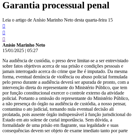
Garantia processual penal
conteúdo
Leia o artigo de Anísio Marinho Neto desta quarta-feira 15
Anísio Marinho Neto
15/01/2025
|
05:27
Na audiência de custódia, o preso deve limitar-se a ser entrevistado
sobre fatos objetivos acerca de sua prisão e condições pessoais e
jamais interrogado acerca do crime que lhe é imputado. Da mesma
forma, eventual denúncia de violência ou abuso policial formulada
pelo preso durante a audiência deverá ser apurada de pronto, com a
intervenção direta do representante do Ministério Público, que tem
por função constitucional exercer o controle externo da atividade
policial. Portanto a omissão do representante do Ministério Público,
a não presença do órgão na audiência de custódia, a nosso pensar,
contamina o ato judicial, tornando nula eventual decisão ali
prolatada, pois ausente órgão indispensável à função jurisdicional do
Estado em ato solene de curial importância. Sem dúvida, a
formalidade de uma prisão em flagrante, sua legalidade e suas
consequências devem ser objeto de exame imediato tanto por parte