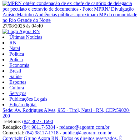
Anísio Marinho
Audiências públicas aproximam MP da comunidade
no Rio Grande do Norte
27/08/2025
às
04:40
Últimas Notícias
RN
Natal
Política
Polícia
Economia
Brasil
Saúde
Esportes
Cultura
Serviços
Publicações Legais
Edição digital
Sede: Av. Rodrigues Alves, 955 - Tirol, Natal - RN, CEP:59020-
200
Telefone:
(84) 3027-1690
Redação:
(84) 98117-5384
-
redacao@agorarn.com.br
Comercial:
(84) 98117-1718
-
publica@agorarn.com.br
Copyright Grupo Agora RN. Todos os direitos reservados. É