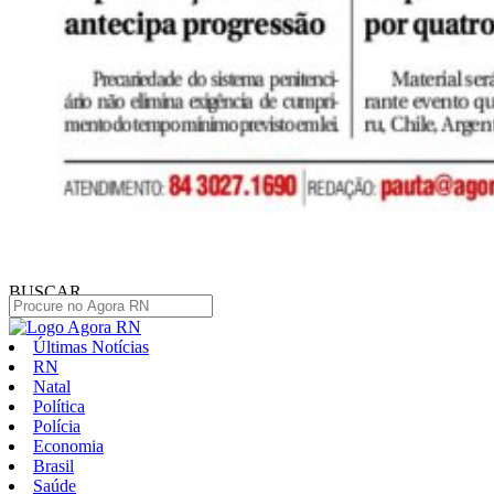
BUSCAR
Últimas Notícias
RN
Natal
Política
Polícia
Economia
Brasil
Saúde