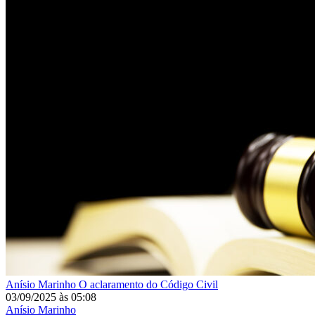
Anísio Marinho
O aclaramento do Código Civil
03/09/2025
às
05:08
Anísio Marinho