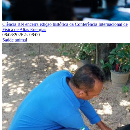
Ciência
RN encerra edição histórica da Conferência Internacional de
Física de Altas Energias
08/08/2026
às
08:00
Saúde animal