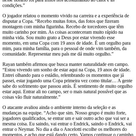
condições.”
O jogador relatou o momento vivido na carreira e a experiência de
disputar a Copa. “Recebo muitas fotos, das fotos que fizeram
montagem com minha figurinha. Recebo de torcedores que têm
muito carinho por mim. As coisas aconteceram muito rápido na
minha vida. Sou muito grato a Deus por estar vivendo esse
momento, em uma Copa com 19 anos de idade. É um orgulho para
mim, para minha família, para o pessoal de onde vim também, da
comunidade. Representar meu país me dá muito orgulho.”
Rayan também afirmou que busca manter naturalidade em campo.
“Estou vivendo um sonho de estar aqui na Copa, 19 anos de idade.
Entrei olhando para o estádio, relembrando os momentos que já
passei, estar jogando uma Copa primeira vez como titular… A gente
sabe do sofrimento que passou atrás. É sentimento de muito orgulho
estar aqui. Entrar ali no campo, ser o mais natural possível que as
coisas vão fluir naturalmente.”
O atacante avaliou ainda o ambiente interno da seleção e as
mudanças na equipe. “Acho que sim. Nosso grupo é muito forte,
jogadores qualificados, se entrar um e sair outro acho que vai ser a
mesma coisa. Eu saindo, vai entrar o Endrick, saindo o Endrick, vai
entrar o Neymar. No dia a dia o Ancelotti escolhe os melhores do
momentos, e acho que está dando certo. Vamos continuar o caminho