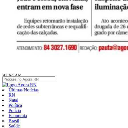
BUSCAR
Últimas Notícias
RN
Natal
Política
Polícia
Economia
Brasil
Saúde