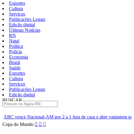
Esportes
Cultura
Serviços
Publicações Legais
Edição digital
Últimas Notícias
RN
Natal
Política
Polícia
Economia
Brasil
Saúde
Esportes
Cultura
Serviços
Publicações Legais
Edição digital
BUSCAR
ÚLTIMAS
M por 2 a 1 fora de casa e abre vantagem nas quartas
Cine Ser
Pular
Copa do Mundo
para
o