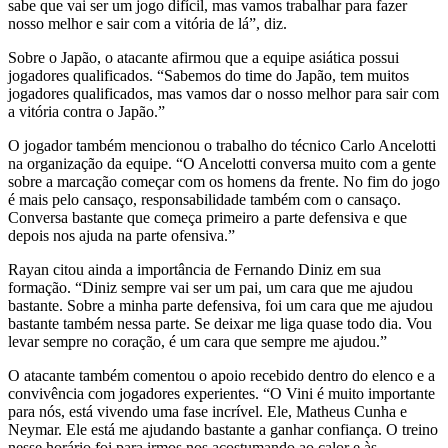
sabe que vai ser um jogo difícil, mas vamos trabalhar para fazer
nosso melhor e sair com a vitória de lá”, diz.
Sobre o Japão, o atacante afirmou que a equipe asiática possui
jogadores qualificados. “Sabemos do time do Japão, tem muitos
jogadores qualificados, mas vamos dar o nosso melhor para sair com
a vitória contra o Japão.”
O jogador também mencionou o trabalho do técnico Carlo Ancelotti
na organização da equipe. “O Ancelotti conversa muito com a gente
sobre a marcação começar com os homens da frente. No fim do jogo
é mais pelo cansaço, responsabilidade também com o cansaço.
Conversa bastante que começa primeiro a parte defensiva e que
depois nos ajuda na parte ofensiva.”
Rayan citou ainda a importância de Fernando Diniz em sua
formação. “Diniz sempre vai ser um pai, um cara que me ajudou
bastante. Sobre a minha parte defensiva, foi um cara que me ajudou
bastante também nessa parte. Se deixar me liga quase todo dia. Vou
levar sempre no coração, é um cara que sempre me ajudou.”
O atacante também comentou o apoio recebido dentro do elenco e a
convivência com jogadores experientes. “O Vini é muito importante
para nós, está vivendo uma fase incrível. Ele, Matheus Cunha e
Neymar. Ele está me ajudando bastante a ganhar confiança. O treino
nesse horário foi para irmos nos acostumando ao calor e às