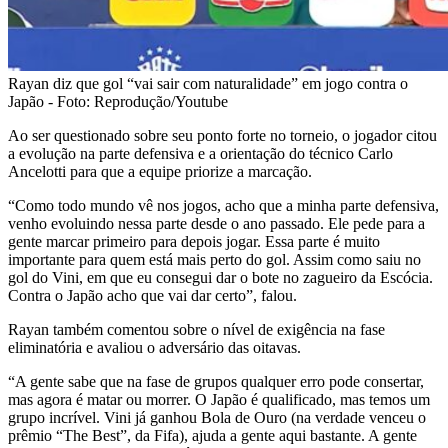
Rayan diz que gol “vai sair com naturalidade” em jogo contra o
Japão - Foto: Reprodução/Youtube
Ao ser questionado sobre seu ponto forte no torneio, o jogador citou
a evolução na parte defensiva e a orientação do técnico Carlo
Ancelotti para que a equipe priorize a marcação.
“Como todo mundo vê nos jogos, acho que a minha parte defensiva,
venho evoluindo nessa parte desde o ano passado. Ele pede para a
gente marcar primeiro para depois jogar. Essa parte é muito
importante para quem está mais perto do gol. Assim como saiu no
gol do Vini, em que eu consegui dar o bote no zagueiro da Escócia.
Contra o Japão acho que vai dar certo”, falou.
Rayan também comentou sobre o nível de exigência na fase
eliminatória e avaliou o adversário das oitavas.
“A gente sabe que na fase de grupos qualquer erro pode consertar,
mas agora é matar ou morrer. O Japão é qualificado, mas temos um
grupo incrível. Vini já ganhou Bola de Ouro (na verdade venceu o
prêmio “The Best”, da Fifa), ajuda a gente aqui bastante. A gente