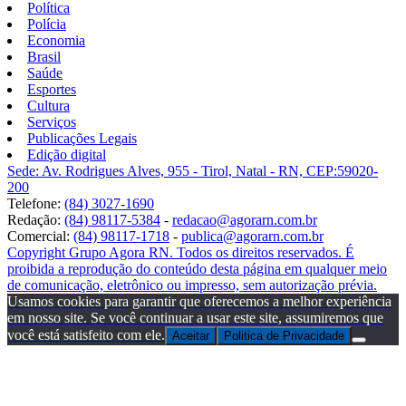
Política
Polícia
Economia
Brasil
Saúde
Esportes
Cultura
Serviços
Publicações Legais
Edição digital
Sede: Av. Rodrigues Alves, 955 - Tirol, Natal - RN, CEP:59020-
200
Telefone:
(84) 3027-1690
Redação:
(84) 98117-5384
-
redacao@agorarn.com.br
Comercial:
(84) 98117-1718
-
publica@agorarn.com.br
Copyright Grupo Agora RN. Todos os direitos reservados. É
proibida a reprodução do conteúdo desta página em qualquer meio
de comunicação, eletrônico ou impresso, sem autorização prévia.
Usamos cookies para garantir que oferecemos a melhor experiência
em nosso site. Se você continuar a usar este site, assumiremos que
você está satisfeito com ele.
Aceitar
Politica de Privacidade