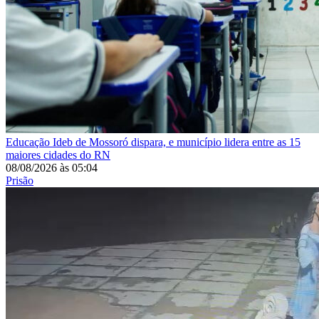
Educação
Ideb de Mossoró dispara, e município lidera entre as 15
maiores cidades do RN
08/08/2026
às
05:04
Prisão