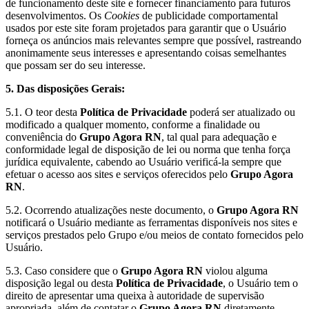
de funcionamento deste site e fornecer financiamento para futuros
desenvolvimentos. Os
Cookies
de publicidade comportamental
usados ​​por este site foram projetados para garantir que o Usuário
forneça os anúncios mais relevantes sempre que possível, rastreando
anonimamente seus interesses e apresentando coisas semelhantes
que possam ser do seu interesse.
5. Das disposições Gerais:
5.1. O teor desta
Política de Privacidade
poderá ser atualizado ou
modificado a qualquer momento, conforme a finalidade ou
conveniência do
Grupo Agora RN
, tal qual para adequação e
conformidade legal de disposição de lei ou norma que tenha força
jurídica equivalente, cabendo ao Usuário verificá-la sempre que
efetuar o acesso aos sites e serviços oferecidos pelo
Grupo Agora
RN
.
5.2. Ocorrendo atualizações neste documento, o
Grupo Agora RN
notificará o Usuário mediante as ferramentas disponíveis nos sites e
serviços prestados pelo Grupo e/ou meios de contato fornecidos pelo
Usuário.
5.3. Caso considere que o
Grupo Agora RN
violou alguma
disposição legal ou desta
Política de Privacidade
, o Usuário tem o
direito de apresentar uma queixa à autoridade de supervisão
apropriada, além de contatar o
Grupo Agora RN
diretamente.