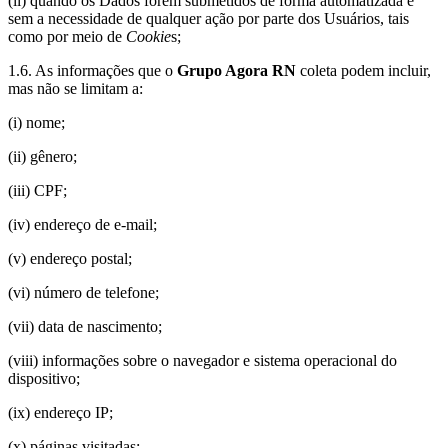
(ii) quando os Dados forem submetidos de forma automatizada e
sem a necessidade de qualquer ação por parte dos Usuários, tais
como por meio de
Cookie
s;
1.6. As informações que o
Grupo Agora RN
coleta podem incluir,
mas não se limitam a:
(i) nome;
(ii) gênero;
(iii) CPF;
(iv) endereço de e-mail;
(v) endereço postal;
(vi) número de telefone;
(vii) data de nascimento;
(viii) informações sobre o navegador e sistema operacional do
dispositivo;
(ix) endereço IP;
(x) páginas visitadas;