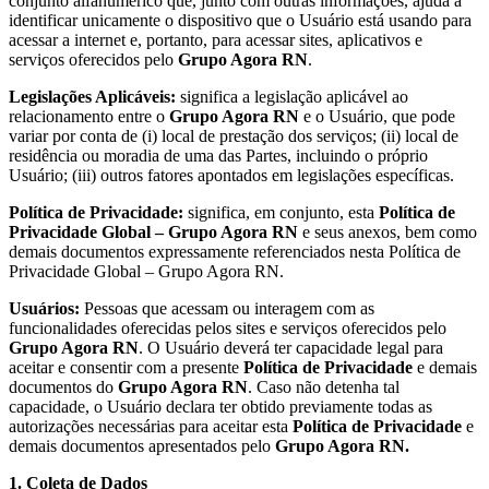
conjunto alfanumérico que, junto com outras informações, ajuda a
identificar unicamente o dispositivo que o Usuário está usando para
acessar a internet e, portanto, para acessar sites, aplicativos e
serviços oferecidos pelo
Grupo Agora RN
.
Legislações Aplicáveis:
significa a legislação aplicável ao
relacionamento entre o
Grupo Agora RN
e o Usuário, que pode
variar por conta de (i) local de prestação dos serviços; (ii) local de
residência ou moradia de uma das Partes, incluindo o próprio
Usuário; (iii) outros fatores apontados em legislações específicas.
Política de Privacidade:
significa, em conjunto, esta
Política de
Privacidade Global – Grupo Agora RN
e seus anexos, bem como
demais documentos expressamente referenciados nesta Política de
Privacidade Global – Grupo Agora RN.
Usuários:
Pessoas que acessam ou interagem com as
funcionalidades oferecidas pelos sites e serviços oferecidos pelo
Grupo Agora RN
. O Usuário deverá ter capacidade legal para
aceitar e consentir com a presente
Política de Privacidade
e demais
documentos do
Grupo Agora RN
. Caso não detenha tal
capacidade, o Usuário declara ter obtido previamente todas as
autorizações necessárias para aceitar esta
Política de Privacidade
e
demais documentos apresentados pelo
Grupo Agora RN.
1. Coleta de Dados