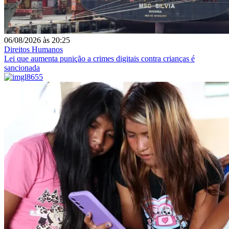
06/08/2026
às
20:25
Direitos Humanos
Lei que aumenta punição a crimes digitais contra crianças é
sancionada