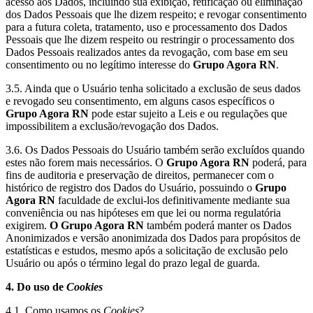
acesso aos Dados, incluindo sua exibição, retificação ou eliminação
dos Dados Pessoais que lhe dizem respeito; e revogar consentimento
para a futura coleta, tratamento, uso e processamento dos Dados
Pessoais que lhe dizem respeito ou restringir o processamento dos
Dados Pessoais realizados antes da revogação, com base em seu
consentimento ou no legítimo interesse do
Grupo Agora RN
.
3.5. Ainda que o Usuário tenha solicitado a exclusão de seus dados
e revogado seu consentimento, em alguns casos específicos o
Grupo Agora RN
pode estar sujeito a Leis e ou regulações que
impossibilitem a exclusão/revogação dos Dados.
3.6. Os Dados Pessoais do Usuário também serão excluídos quando
estes não forem mais necessários. O
Grupo Agora RN
poderá, para
fins de auditoria e preservação de direitos, permanecer com o
histórico de registro dos Dados do Usuário, possuindo o
Grupo
Agora RN
faculdade de exclui-los definitivamente mediante sua
conveniência ou nas hipóteses em que lei ou norma regulatória
exigirem.
O Grupo Agora RN
também poderá manter os Dados
Anonimizados e versão anonimizada dos Dados para propósitos de
estatísticas e estudos, mesmo após a solicitação de exclusão pelo
Usuário ou após o término legal do prazo legal de guarda.
4. Do uso de
Cookies
4.1. Como usamos os
Cookies
?