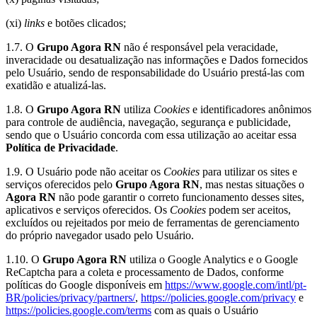
(xi)
links
e botões clicados;
1.7. O
Grupo Agora RN
não é responsável pela veracidade,
inveracidade ou desatualização nas informações e Dados fornecidos
pelo Usuário, sendo de responsabilidade do Usuário prestá-las com
exatidão e atualizá-las.
1.8. O
Grupo Agora RN
utiliza
Cookies
e identificadores anônimos
para controle de audiência, navegação, segurança e publicidade,
sendo que o Usuário concorda com essa utilização ao aceitar essa
Política de Privacidade
.
1.9. O Usuário pode não aceitar os
Cookies
para utilizar os sites e
serviços oferecidos pelo
Grupo Agora RN
, mas nestas situações o
Agora RN
não pode garantir o correto funcionamento desses sites,
aplicativos e serviços oferecidos. Os
Cookies
podem ser aceitos,
excluídos ou rejeitados por meio de ferramentas de gerenciamento
do próprio navegador usado pelo Usuário.
1.10. O
Grupo Agora RN
utiliza o Google Analytics e o Google
ReCaptcha para a coleta e processamento de Dados, conforme
políticas do Google disponíveis em
https://www.google.com/intl/pt-
BR/policies/privacy/partners/
,
https://policies.google.com/privacy
e
https://policies.google.com/terms
com as quais o Usuário