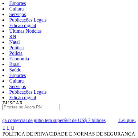
Esportes
Cultura
Serviços
Publicações Legais
Edição digital
Últimas Notícias
RN
Natal
Política
Polícia
Economia
Brasil
Saúde
Esportes
Cultura
Serviços
Publicações Legais
Edição digital
BUSCAR
ÚLTIMAS
lho tem superávit de US$ 7 bilhões
Lei que aumenta punição a cri
Pular
para
POLÍTICA DE PRIVACIDADE E NORMAS DE SEGURANÇA
o