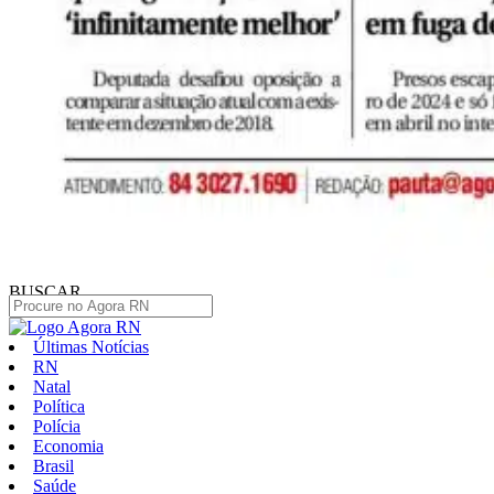
BUSCAR
Últimas Notícias
RN
Natal
Política
Polícia
Economia
Brasil
Saúde