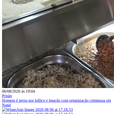
06/08/2026
às
19:04
Prisão
Homem é preso por tráfico e ligação com organização criminosa em
Natal