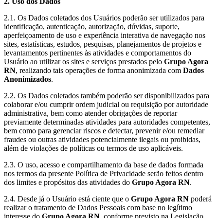
2. Uso dos Dados
2.1. Os Dados coletados dos Usuários poderão ser utilizados para
identificação, autenticação, autorização, dúvidas, suporte,
aperfeiçoamento de uso e experiência interativa de navegação nos
sites, estatísticas, estudos, pesquisas, planejamentos de projetos e
levantamentos pertinentes às atividades e comportamentos do
Usuário ao utilizar os sites e serviços prestados pelo
Grupo Agora
RN
, realizando tais operações de forma anonimizada com
Dados
Anonimizados
.
2.2. Os Dados coletados também poderão ser disponibilizados para
colaborar e/ou cumprir ordem judicial ou requisição por autoridade
administrativa, bem como atender obrigações de reportar
previamente determinadas atividades para autoridades competentes,
bem como para gerenciar riscos e detectar, prevenir e/ou remediar
fraudes ou outras atividades potencialmente ilegais ou proibidas,
além de violações de políticas ou termos de uso aplicáveis.
2.3. O uso, acesso e compartilhamento da base de dados formada
nos termos da presente Política de Privacidade serão feitos dentro
dos limites e propósitos das atividades do
Grupo Agora RN
.
2.4. Desde já o Usuário está ciente que o
Grupo Agora RN
poderá
realizar o tratamento de Dados Pessoais com base no legítimo
interesse do
Grupo Agora RN
, conforme previsto na Legislação