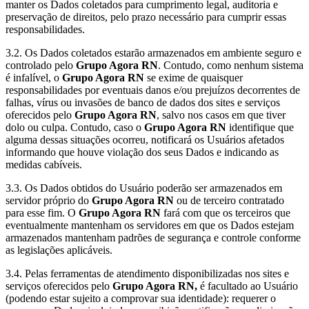
manter os Dados coletados para cumprimento legal, auditoria e
preservação de direitos, pelo prazo necessário para cumprir essas
responsabilidades.
3.2. Os Dados coletados estarão armazenados em ambiente seguro e
controlado pelo
Grupo Agora RN
. Contudo, como nenhum sistema
é infalível, o
Grupo Agora RN
se exime de quaisquer
responsabilidades por eventuais danos e/ou prejuízos decorrentes de
falhas, vírus ou invasões de banco de dados dos sites e serviços
oferecidos pelo
Grupo Agora RN
, salvo nos casos em que tiver
dolo ou culpa. Contudo, caso o
Grupo Agora RN
identifique que
alguma dessas situações ocorreu, notificará os Usuários afetados
informando que houve violação dos seus Dados e indicando as
medidas cabíveis.
3.3. Os Dados obtidos do Usuário poderão ser armazenados em
servidor próprio do
Grupo Agora RN
ou de terceiro contratado
para esse fim. O
Grupo Agora RN
fará com que os terceiros que
eventualmente mantenham os servidores em que os Dados estejam
armazenados mantenham padrões de segurança e controle conforme
as legislações aplicáveis.
3.4. Pelas ferramentas de atendimento disponibilizadas nos sites e
serviços oferecidos pelo
Grupo Agora RN,
é facultado ao Usuário
(podendo estar sujeito a comprovar sua identidade): requerer o