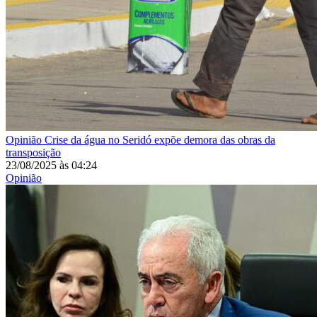
Opinião
Crise da água no Seridó expõe demora das obras da
transposição
23/08/2025
às
04:24
Opinião