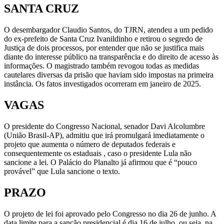
SANTA CRUZ
O desembargador Claudio Santos, do TJRN, atendeu a um pedido
do ex-prefeito de Santa Cruz Ivanildinho e retirou o segredo de
Justiça de dois processos, por entender que não se justifica mais
diante do interesse público na transparência e do direito de acesso às
informações. O magistrado também revogou todas as medidas
cautelares diversas da prisão que haviam sido impostas na primeira
instância. Os fatos investigados ocorreram em janeiro de 2025.
VAGAS
O presidente do Congresso Nacional, senador Davi Alcolumbre
(União Brasil-AP), admitiu que irá promulgará imediatamente o
projeto que aumenta o número de deputados federais e
consequentemente os estaduais , caso o presidente Lula não
sancione a lei. O Palácio do Planalto já afirmou que é “pouco
provável” que Lula sancione o texto.
PRAZO
O projeto de lei foi aprovado pelo Congresso no dia 26 de junho. A
data limite para a sanção presidencial é dia 16 de julho, ou seja, na