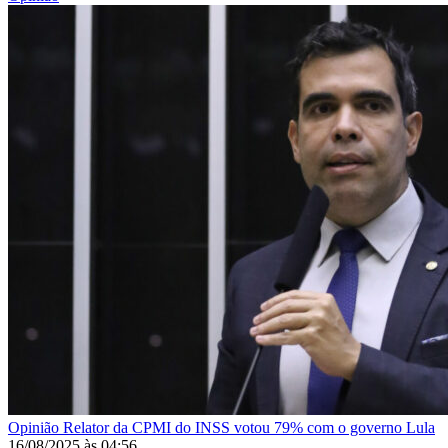
Opinião
Relator da CPMI do INSS votou 79% com o governo Lula
16/08/2025
às
04:56