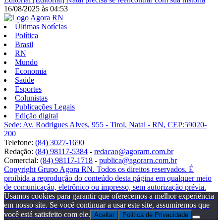
16/08/2025
às
04:53
Últimas Notícias
Política
Brasil
RN
Mundo
Economia
Saúde
Esportes
Colunistas
Publicações Legais
Edição digital
Sede: Av. Rodrigues Alves, 955 - Tirol, Natal - RN, CEP:59020-
200
Telefone:
(84) 3027-1690
Redação:
(84) 98117-5384
-
redacao@agorarn.com.br
Comercial:
(84) 98117-1718
-
publica@agorarn.com.br
Copyright Grupo Agora RN. Todos os direitos reservados. É
proibida a reprodução do conteúdo desta página em qualquer meio
de comunicação, eletrônico ou impresso, sem autorização prévia.
Usamos cookies para garantir que oferecemos a melhor experiência
em nosso site. Se você continuar a usar este site, assumiremos que
você está satisfeito com ele.
Aceitar
Politica de Privacidade