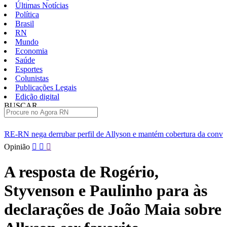
Últimas Notícias
Política
Brasil
RN
Mundo
Economia
Saúde
Esportes
Colunistas
Publicações Legais
Edição digital
BUSCAR
ÚLTIMAS
erfil de Allyson e mantém cobertura da convenção
Dupla de fu
Pular
Opinião
para
o
A resposta de Rogério,
conteúdo
Styvenson e Paulinho para às
declarações de João Maia sobre