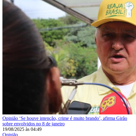
Opinião
‘Se houve intenção, crime é muito brando’, afirma Girão
sobre envolvidos no 8 de janeiro
19/08/2025
às
04:49
Opinião