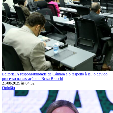
Editorial
A responsabilidade da Câmara e o respeito à lei: o devido
processo na cassação de Brisa Bracchi
21/08/2025
às
04:32
Opinião