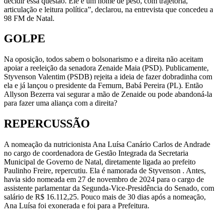
decidir essa questão. Ele é um nome de peso, com trajetória,
articulação e leitura política”, declarou, na entrevista que concedeu a
98 FM de Natal.
GOLPE
Na oposição, todos sabem o bolsonarismo e a direita não aceitam
apoiar a reeleição da senadora Zenaide Maia (PSD). Publicamente,
Styvenson Valentim (PSDB) rejeita a ideia de fazer dobradinha com
ela e já lançou o presidente da Femurn, Babá Pereira (PL). Então
Allyson Bezerra vai segurar a mão de Zenaide ou pode abandoná-la
para fazer uma aliança com a direita?
REPERCUSSÃO
A nomeação da nutricionista Ana Luísa Canário Carlos de Andrade
no cargo de coordenadora de Gestão Integrada da Secretaria
Municipal de Governo de Natal, diretamente ligada ao prefeito
Paulinho Freire, repercutiu. Ela é namorada de Styvenson . Antes,
havia sido nomeada em 27 de novembro de 2024 para o cargo de
assistente parlamentar da Segunda-Vice-Presidência do Senado, com
salário de R$ 16.112,25. Pouco mais de 30 dias após a nomeação,
Ana Luísa foi exonerada e foi para a Prefeitura.