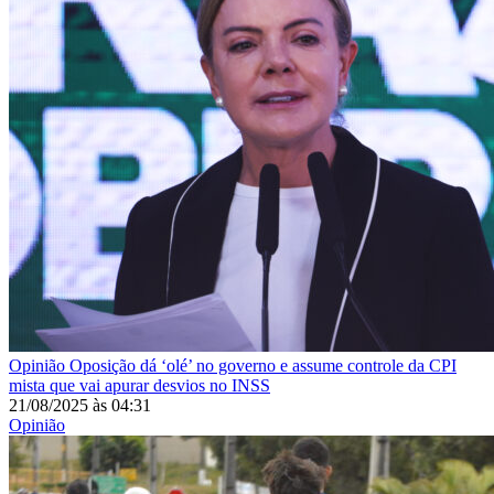
Opinião
Oposição dá ‘olé’ no governo e assume controle da CPI
mista que vai apurar desvios no INSS
21/08/2025
às
04:31
Opinião