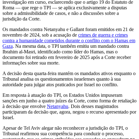
investigação em curso, esclarecendo que o artigo 19 do Estatuto de
Roma — que rege o TPI — se aplica exclusivamente a disputas
sobre a admissibilidade de casos, e não a discussões sobre a
jurisdição da Corte.
Os mandados contra Netanyahu e Gallant foram emitidos em 21 de
novembro de 2024, sob a acusação de
crimes de guerra e crimes
contra a humanidade cometidos durante o conflito com o Hamas em
Gaza
. Na mesma data, o TPI também emitiu um mandado contra
Ibrahim al-Masri, identificado como líder do Hamas, mas o
documento foi retirado em fevereiro de 2025 após a Corte receber
informações sobre sua morte.
A decisão desta quarta-feira mantém os mandados ativos enquanto o
Tribunal analisa os questionamentos israelenses quanto à sua
autoridade para julgar atos praticados por Israel no conflito.
Em resposta à atuação do TPI, os Estados Unidos impuseram
sanções em junho a quatro juízes da Corte, como forma de retaliação
à decisão que envolve
Netanyahu
. Dois desses magistrados
participaram da decisão que, agora, negou o recurso apresentado por
Israel.
Apesar de Tel Aviv alegar não reconhecer a jurisdição do TPI, o
Tribunal reafirmou sua competência para conduzir o processo,