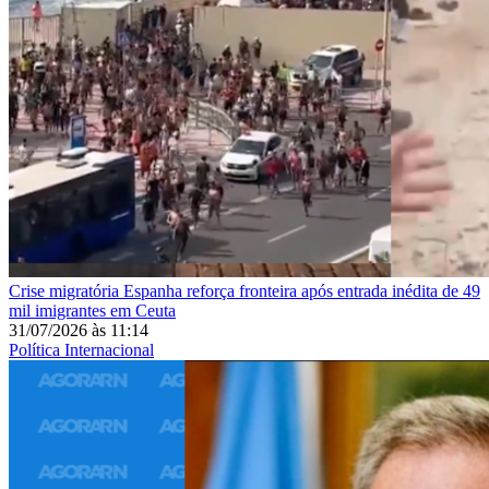
Crise migratória
Espanha reforça fronteira após entrada inédita de 49
mil imigrantes em Ceuta
31/07/2026
às
11:14
Política Internacional