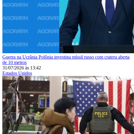
Guerra na Ucrânia
Polônia investiga míssil russo com cratera aberta
de 10 metros
31/07/2026
às
13:42
Estados Unidos