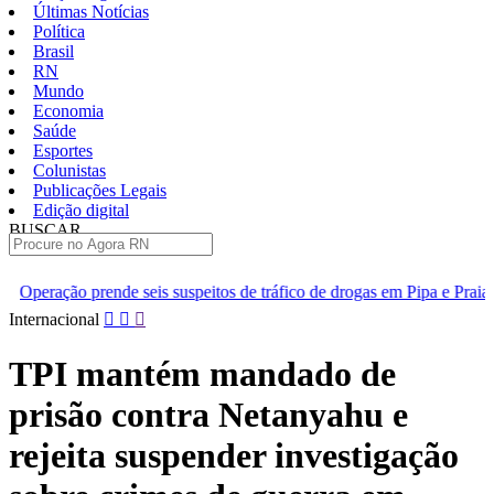
Últimas Notícias
Política
Brasil
RN
Mundo
Economia
Saúde
Esportes
Colunistas
Publicações Legais
Edição digital
BUSCAR
ÚLTIMAS
s suspeitos de tráfico de drogas em Pipa e Praia do Madeiro
[VÍ
Pular
Internacional
para
o
TPI mantém mandado de
conteúdo
prisão contra Netanyahu e
rejeita suspender investigação