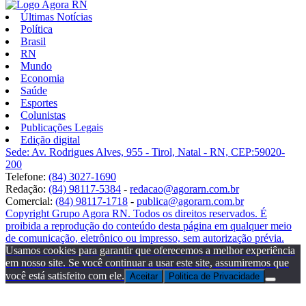
Últimas Notícias
Política
Brasil
RN
Mundo
Economia
Saúde
Esportes
Colunistas
Publicações Legais
Edição digital
Sede: Av. Rodrigues Alves, 955 - Tirol, Natal - RN, CEP:59020-
200
Telefone:
(84) 3027-1690
Redação:
(84) 98117-5384
-
redacao@agorarn.com.br
Comercial:
(84) 98117-1718
-
publica@agorarn.com.br
Copyright Grupo Agora RN. Todos os direitos reservados. É
proibida a reprodução do conteúdo desta página em qualquer meio
de comunicação, eletrônico ou impresso, sem autorização prévia.
Usamos cookies para garantir que oferecemos a melhor experiência
em nosso site. Se você continuar a usar este site, assumiremos que
você está satisfeito com ele.
Aceitar
Politica de Privacidade