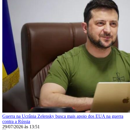
Guerra na Ucrânia
Zelensky busca mais apoio dos EUA na guerra
contra a Rússia
29/07/2026
às
13:51