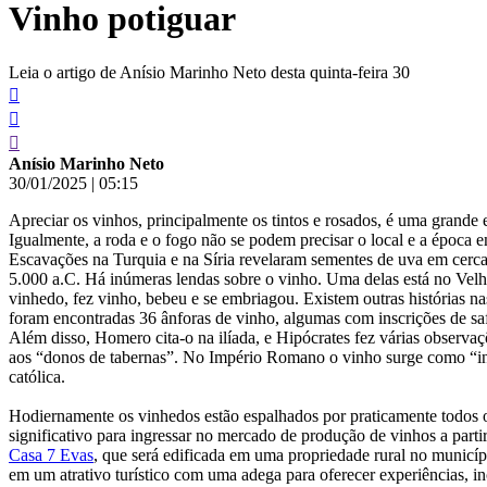
Vinho potiguar
conteúdo
Leia o artigo de Anísio Marinho Neto desta quinta-feira 30
Anísio Marinho Neto
30/01/2025
|
05:15
Apreciar os vinhos, principalmente os tintos e rosados, é uma gran
Igualmente, a roda e o fogo não se podem precisar o local e a época 
Escavações na Turquia e na Síria revelaram sementes de uva em cerca
5.000 a.C. Há inúmeras lendas sobre o vinho. Uma delas está no Vel
vinhedo, fez vinho, bebeu e se embriagou. Existem outras histórias nas
foram encontradas 36 ânforas de vinho, algumas com inscrições de sa
Além disso, Homero cita-o na ilíada, e Hipócrates fez várias observa
aos “donos de tabernas”. No Império Romano o vinho surge como “indú
católica.
Hodiernamente os vinhedos estão espalhados por praticamente todos 
significativo para ingressar no mercado de produção de vinhos a parti
Casa 7 Evas
, que será edificada em uma propriedade rural no municíp
em um atrativo turístico com uma adega para oferecer experiências, in