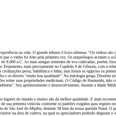
de experiência na vida. O grande tribuno Cícero afirmou: “Os vinhos 
em que o vinho foi feito pela primeira vez. Os arqueólogos aceitam o 
 de 8.000 a.C. As mais antigas sementes de uva cultivadas, porém, for
ho Testamento, mais precisamente no Capítulo 9 de Gênesis, com o rel
 civilizações persa, babilônica e hitita, mas foram os egípcios os prim
fra e os dizeres “muito boa qualidade”. Na mitologia grega, Dionísio 
ções sobre suas propriedades medicinais. O Código de Hamurabi, tido c
stria”. Seu aprimoramento e desenvolvimento, durante a Idade Média, 
os lugares do mundo e muitos são da melhor qualidade. E mais recent
r de sua primeira vinícola conforme os padrões exigidos para registro 
io de São José do Mipibu, distante 38 kms da nossa querida Natal. O pr
clusive na área de cultivo, na qual os apreciadores poderão degustar o