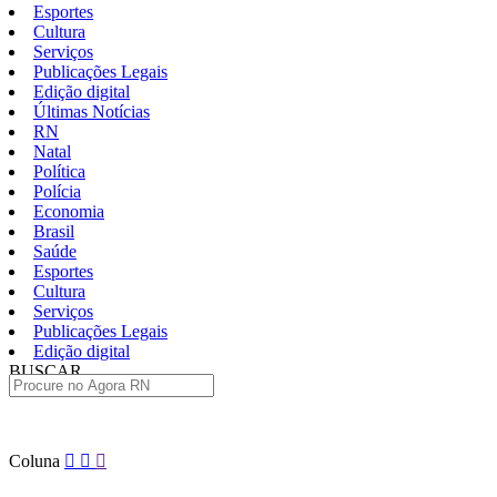
Esportes
Cultura
Serviços
Publicações Legais
Edição digital
Últimas Notícias
RN
Natal
Política
Polícia
Economia
Brasil
Saúde
Esportes
Cultura
Serviços
Publicações Legais
Edição digital
BUSCAR
ÚLTIMAS
Pular
Coluna
para
o