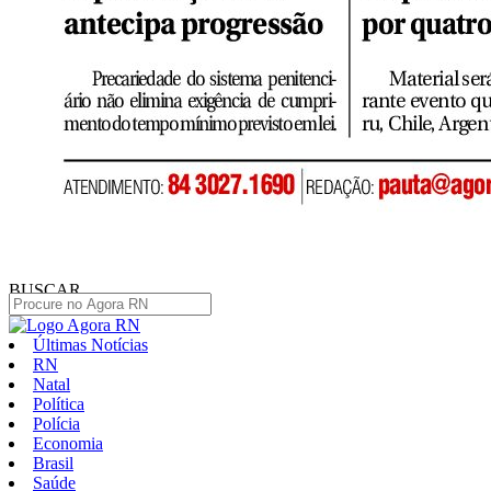
BUSCAR
Últimas Notícias
RN
Natal
Política
Polícia
Economia
Brasil
Saúde