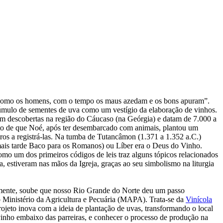
são como os homens, com o tempo os maus azedam e os bons apuram”.
acúmulo de sementes de uva como um vestígio da elaboração de vinhos.
am descobertas na região do Cáucaso (na Geórgia) e datam de 7.000 a
ato de que Noé, após ter desembarcado com animais, plantou um
eiros a registrá-las. Na tumba de Tutancâmon (1.371 a 1.352 a.C.)
(mais tarde Baco para os Romanos) ou Líber era o Deus do Vinho.
omo um dos primeiros códigos de leis traz alguns tópicos relacionados
estiveram nas mãos da Igreja, graças ao seu simbolismo na liturgia
emente, soube que nosso Rio Grande do Norte deu um passo
no Ministério da Agricultura e Pecuária (MAPA). Trata-se da
Vinícola
ojeto inova com a ideia de plantação de uvas, transformando o local
 vinho embaixo das parreiras, e conhecer o processo de produção na