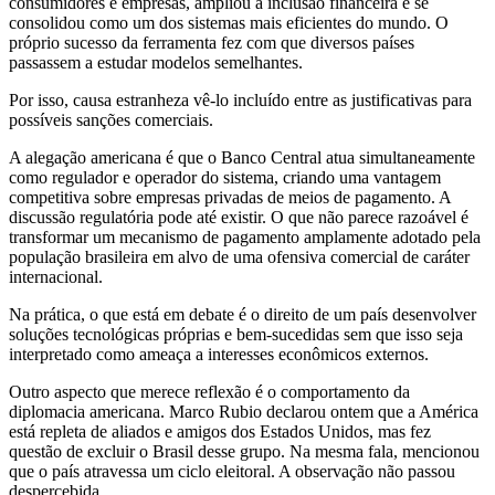
consumidores e empresas, ampliou a inclusão financeira e se
consolidou como um dos sistemas mais eficientes do mundo. O
próprio sucesso da ferramenta fez com que diversos países
passassem a estudar modelos semelhantes.
Por isso, causa estranheza vê-lo incluído entre as justificativas para
possíveis sanções comerciais.
A alegação americana é que o Banco Central atua simultaneamente
como regulador e operador do sistema, criando uma vantagem
competitiva sobre empresas privadas de meios de pagamento. A
discussão regulatória pode até existir. O que não parece razoável é
transformar um mecanismo de pagamento amplamente adotado pela
população brasileira em alvo de uma ofensiva comercial de caráter
internacional.
Na prática, o que está em debate é o direito de um país desenvolver
soluções tecnológicas próprias e bem-sucedidas sem que isso seja
interpretado como ameaça a interesses econômicos externos.
Outro aspecto que merece reflexão é o comportamento da
diplomacia americana. Marco Rubio declarou ontem que a América
está repleta de aliados e amigos dos Estados Unidos, mas fez
questão de excluir o Brasil desse grupo. Na mesma fala, mencionou
que o país atravessa um ciclo eleitoral. A observação não passou
despercebida.