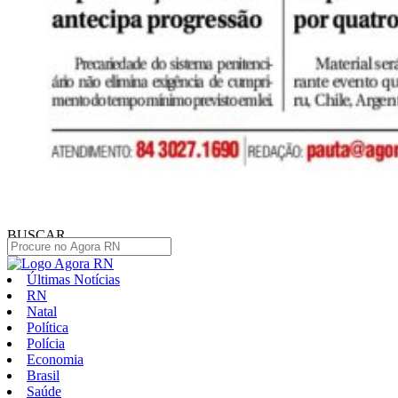
BUSCAR
Últimas Notícias
RN
Natal
Política
Polícia
Economia
Brasil
Saúde