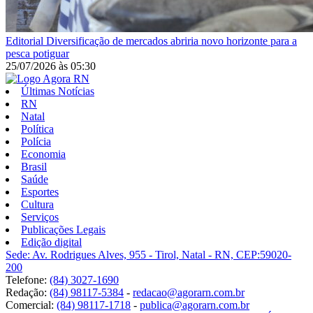
Editorial
Diversificação de mercados abriria novo horizonte para a
pesca potiguar
25/07/2026
às
05:30
Últimas Notícias
RN
Natal
Política
Polícia
Economia
Brasil
Saúde
Esportes
Cultura
Serviços
Publicações Legais
Edição digital
Sede: Av. Rodrigues Alves, 955 - Tirol, Natal - RN, CEP:59020-
200
Telefone:
(84) 3027-1690
Redação:
(84) 98117-5384
-
redacao@agorarn.com.br
Comercial:
(84) 98117-1718
-
publica@agorarn.com.br