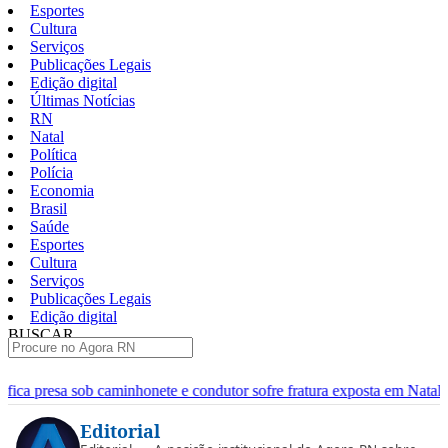
Esportes
Cultura
Serviços
Publicações Legais
Edição digital
Últimas Notícias
RN
Natal
Política
Polícia
Economia
Brasil
Saúde
Esportes
Cultura
Serviços
Publicações Legais
Edição digital
BUSCAR
ÚLTIMAS
minhonete e condutor sofre fratura exposta em Natal
[VÍDEO] Hom
Pular
Editorial
para
o