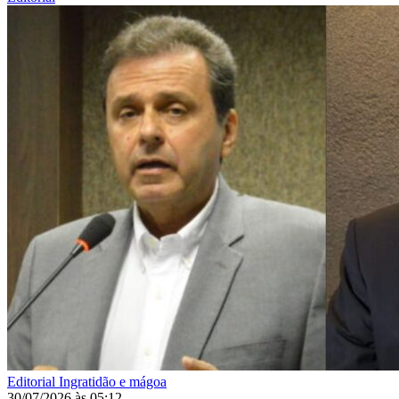
Editorial
Ingratidão e mágoa
30/07/2026
às
05:12