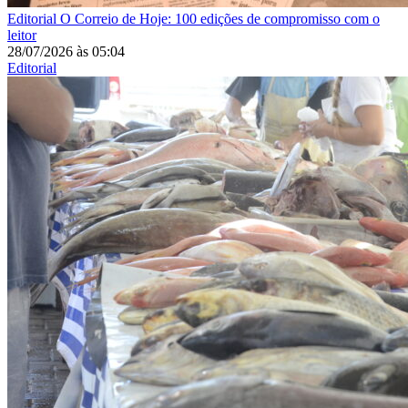
Editorial
O Correio de Hoje: 100 edições de compromisso com o
leitor
28/07/2026
às
05:04
Editorial