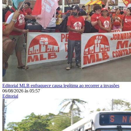
Editorial
MLB enfraquece causa legítima ao recorrer a invasões
06/08/2026
às
05:57
Editorial