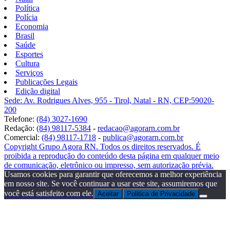
Política
Polícia
Economia
Brasil
Saúde
Esportes
Cultura
Serviços
Publicações Legais
Edição digital
Sede: Av. Rodrigues Alves, 955 - Tirol, Natal - RN, CEP:59020-
200
Telefone:
(84) 3027-1690
Redação:
(84) 98117-5384
-
redacao@agorarn.com.br
Comercial:
(84) 98117-1718
-
publica@agorarn.com.br
Copyright Grupo Agora RN. Todos os direitos reservados. É
proibida a reprodução do conteúdo desta página em qualquer meio
de comunicação, eletrônico ou impresso, sem autorização prévia.
Usamos cookies para garantir que oferecemos a melhor experiência
em nosso site. Se você continuar a usar este site, assumiremos que
você está satisfeito com ele.
Aceitar
Politica de Privacidade