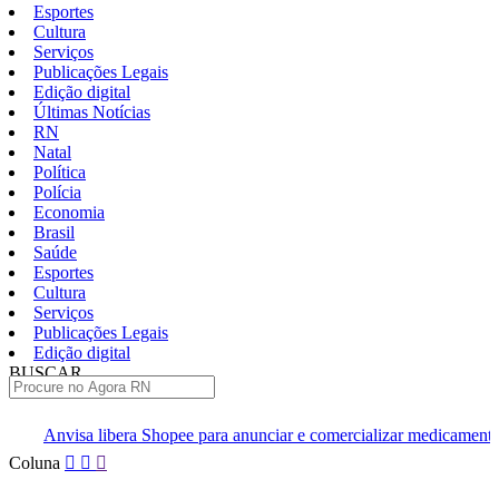
Esportes
Cultura
Serviços
Publicações Legais
Edição digital
Últimas Notícias
RN
Natal
Política
Polícia
Economia
Brasil
Saúde
Esportes
Cultura
Serviços
Publicações Legais
Edição digital
BUSCAR
ÚLTIMAS
 libera Shopee para anunciar e comercializar medicamentos após muda
Pular
Coluna
para
o