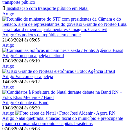
transporte público
Insatisfação com transporte público em Natal
Artigo
Artigo
Os poderes da república em choque
21/08/2024
às
05:05
Artigo
Artigo
Começou a peleja eleitoral
17/08/2024
às
05:19
Artigo
Artigo
Vai começar a peleja
14/08/2024
às
05:12
Artigo
Artigo
O debate da Band
10/08/2024
às
05:39
Artigo
Artigo
Natal quebrada: situação fiscal do município é preocupante
quando comparada com outras capitais brasileiras
07/08/2024
às
05:08