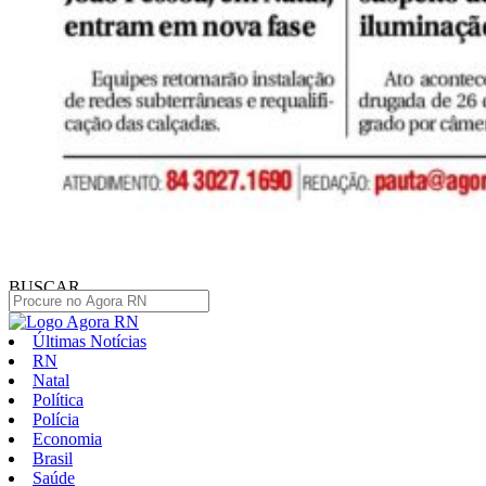
BUSCAR
Últimas Notícias
RN
Natal
Política
Polícia
Economia
Brasil
Saúde