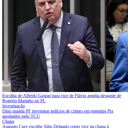
Escolha de Alfredo Gaspar para vice de Flávio amplia desgaste de
Rogério Marinho no PL
Investigação
Dino manda PF investigar indícios de crimes em emendas Pix
apontados pelo TCU
Chapa
Augusto Cury escolhe Júlio Delgado como vice na chapa à