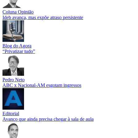
conteúdo
Coluna Opinião
Ideb avança, mas expõe atraso persistente
Blog do Agora
“Privatizar tudo”
Pedro Neto
ABC x Nacional-AM esgotam ingressos
Editorial
Avanço que ainda precisa chegar à sala de aula