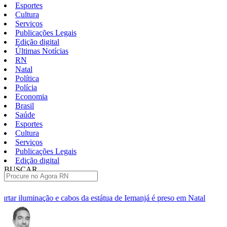
Esportes
Cultura
Serviços
Publicações Legais
Edição digital
Últimas Notícias
RN
Natal
Política
Polícia
Economia
Brasil
Saúde
Esportes
Cultura
Serviços
Publicações Legais
Edição digital
BUSCAR
ÚLTIMAS
tátua de Iemanjá é preso em Natal
Homem é preso por tentativa de
Pular
para
o