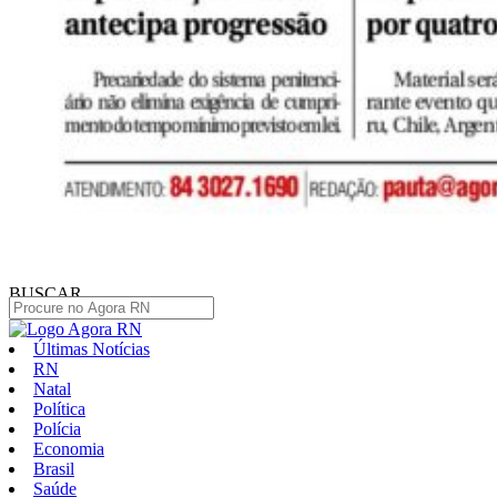
BUSCAR
Últimas Notícias
RN
Natal
Política
Polícia
Economia
Brasil
Saúde