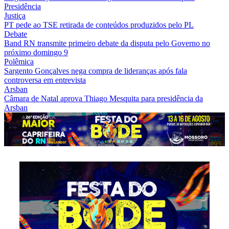
Presidência
Justiça
PT pede ao TSE retirada de conteúdos produzidos pelo PL
Debate
Band RN transmite primeiro debate da disputa pelo Governo no
próximo domingo 9
Polêmica
Sargento Gonçalves nega compra de lideranças após fala
controversa em entrevista
Arsban
Câmara de Natal aprova Thiago Mesquita para presidência da
Arsban