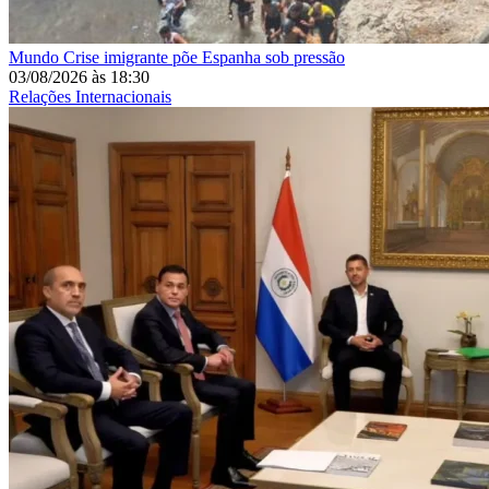
Mundo
Crise imigrante põe Espanha sob pressão
03/08/2026
às
18:30
Relações Internacionais