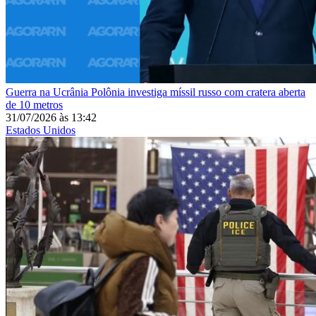
Guerra na Ucrânia
Polônia investiga míssil russo com cratera aberta
de 10 metros
31/07/2026
às
13:42
Estados Unidos