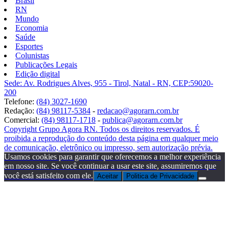
Brasil
RN
Mundo
Economia
Saúde
Esportes
Colunistas
Publicações Legais
Edição digital
Sede: Av. Rodrigues Alves, 955 - Tirol, Natal - RN, CEP:59020-
200
Telefone:
(84) 3027-1690
Redação:
(84) 98117-5384
-
redacao@agorarn.com.br
Comercial:
(84) 98117-1718
-
publica@agorarn.com.br
Copyright Grupo Agora RN. Todos os direitos reservados. É
proibida a reprodução do conteúdo desta página em qualquer meio
de comunicação, eletrônico ou impresso, sem autorização prévia.
Usamos cookies para garantir que oferecemos a melhor experiência
em nosso site. Se você continuar a usar este site, assumiremos que
você está satisfeito com ele.
Aceitar
Politica de Privacidade