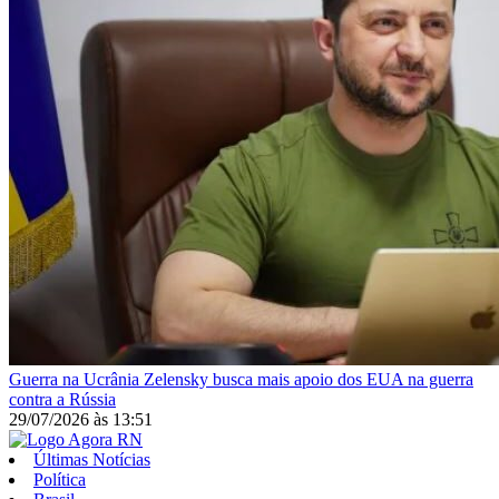
Guerra na Ucrânia
Zelensky busca mais apoio dos EUA na guerra
contra a Rússia
29/07/2026
às
13:51
Últimas Notícias
Política