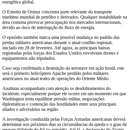
energética global.
O Estreito de Ormuz concentra parte relevante do transporte
marítimo mundial de petróleo e derivados. Qualquer instabilidade na
área costuma provocar preocupação nos mercados internacionais,
devido ao risco de interrupção do fluxo de energia.
O episódio também marca uma possível mudança no padrão das
perdas militares americanas durante o atual conflito regional,
iniciado em 28 de fevereiro. Até agora, as principais baixas
registradas pelas forças dos Estados Unidos envolviam drones e
equipamentos não tripulados.
Caso seja confirmada a destruição da aeronave em ação hostil, este
será o primeiro helicóptero Apache perdido pelos militares
americanos no atual teatro de operações do Oriente Médio.
Analistas acompanham com atenção os desdobramentos do
incidente, especialmente porque ele ocorre em um momento em que
Washington tenta equilibrar pressão militar, negociações
diplomáticas e contenção das hostilidades entre seus principais
aliados e adversários na região.
A investigação conduzida pelas Forças Armadas americanas deverá
determinar nos próximos dias as circunstâncias da queda e o grau de
responsabilidade do Irã no episódio. Até lá, a declaração de Trump