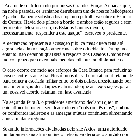
“Acabo de ser informado por nossas Grandes Forças Armadas que,
na noite passada, os iranianos derrubaram um de nossos helicópteros
Apache altamente sofisticados enquanto patrulhava sobre o Estreito
de Ormuz. Havia dois pilotos a bordo, e ambos estão seguros e sem
ferimentos. Mesmo assim, os Estados Unidos devem,
necessariamente, responder a este ataque”, escreveu o presidente.
A declaração representa a acusação pública mais direta feita até
agora pela administração americana sobre o incidente. Trump, no
entanto, não detalhou qual será a resposta dos Estados Unidos nem
indicou prazo para eventuais medidas militares ou diplomáticas.
O caso ocorre em meio aos esforços da Casa Branca para reduzir as
tensões entre Israel e Irã. Nos últimos dias, Trump atuou diretamente
para conter a escalada militar entre os dois países, pressionando por
uma interrupção dos ataques e afirmando que as negociações para
um possível acordo estariam em fase avançada.
Na segunda-feira 8, o presidente americano declarou que um
entendimento poderia ser alcançado em “dois ou três dias”, embora
os confrontos indiretos e as ameaças mútuas continuem alimentando
a instabilidade regional.
Segundo informações divulgadas pelo site Axios, uma autoridade
militar americana afirmou que o helicóptero teria sido atingido por