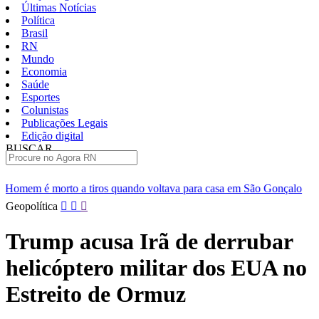
Últimas Notícias
Política
Brasil
RN
Mundo
Economia
Saúde
Esportes
Colunistas
Publicações Legais
Edição digital
BUSCAR
ÚLTIMAS
os quando voltava para casa em São Gonçalo
Operação prende se
Pular
Geopolítica
para
o
Trump acusa Irã de derrubar
conteúdo
helicóptero militar dos EUA no
Estreito de Ormuz