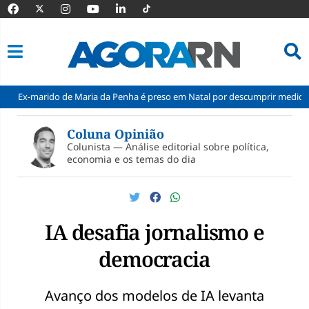
do de Maria da Penha é preso em Natal por descumprir medida protetiva
Pular
para
Coluna Opinião
o
Colunista — Análise editorial sobre política,
conteúdo
economia e os temas do dia
IA desafia jornalismo e
democracia
Avanço dos modelos de IA levanta