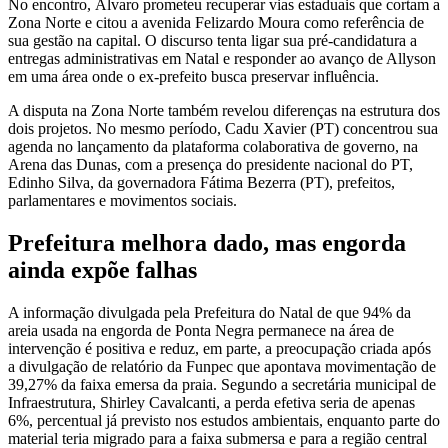
No encontro, Álvaro prometeu recuperar vias estaduais que cortam a
Zona Norte e citou a avenida Felizardo Moura como referência de
sua gestão na capital. O discurso tenta ligar sua pré-candidatura a
entregas administrativas em Natal e responder ao avanço de Allyson
em uma área onde o ex-prefeito busca preservar influência.
A disputa na Zona Norte também revelou diferenças na estrutura dos
dois projetos. No mesmo período, Cadu Xavier (PT) concentrou sua
agenda no lançamento da plataforma colaborativa de governo, na
Arena das Dunas, com a presença do presidente nacional do PT,
Edinho Silva, da governadora Fátima Bezerra (PT), prefeitos,
parlamentares e movimentos sociais.
Prefeitura melhora dado, mas engorda
ainda expõe falhas
A informação divulgada pela Prefeitura do Natal de que 94% da
areia usada na engorda de Ponta Negra permanece na área de
intervenção é positiva e reduz, em parte, a preocupação criada após
a divulgação de relatório da Funpec que apontava movimentação de
39,27% da faixa emersa da praia. Segundo a secretária municipal de
Infraestrutura, Shirley Cavalcanti, a perda efetiva seria de apenas
6%, percentual já previsto nos estudos ambientais, enquanto parte do
material teria migrado para a faixa submersa e para a região central