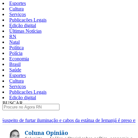
Esportes
Cultura
Serviços
Publicações Legais
Edição digital
Últimas Notícias
RN
Natal
Política
Polícia
Economia
Brasil
Saúde
Esportes
Cultura
Serviços
Publicações Legais
Edição digital
BUSCAR
ÚLTIMAS
minação e cabos da estátua de Iemanjá é preso em Natal
Homem é p
Pular
Coluna Opinião
para
o