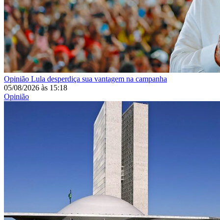
Opinião
Lula desperdiça sua vantagem na campanha
05/08/2026
às
15:18
Opinião