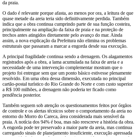
da praia.
O dado é relevante porque afasta, ao menos por ora, a leitura de que
quase metade da areia teria sido definitivamente perdida. Também
indica que a obra continua cumprindo parte de sua função costeira,
principalmente na ampliação da faixa de praia e na proteção de
trechos antes atingidos diretamente pelo avanço do mar. Ainda
assim, a nova explicação da Prefeitura não elimina os problemas
estruturais que passaram a marcar a engorda desde sua execução.
A principal fragilidade continua sendo a drenagem. Os alagamentos
registrados após a obra, a lama acumulada na faixa de areia e a
necessidade de uma intervenção complementar mostram que o
projeto foi entregue sem que um ponto básico estivesse plenamente
resolvido. Em uma obra dessa dimensão, executada no principal
cartão-postal turístico do Rio Grande do Norte e com custo superior
a R$ 100 milhões, a drenagem não poderia ter ficado como
pendência posterior.
Também seguem sob atenção os questionamentos feitos por órgãos
de controle e os alertas técnicos sobre o comportamento da areia no
entorno do Morro do Careca, área considerada mais sensível da
praia. A notícia dos 94% é boa, mas não reescreve a história da obra.
A engorda pode ter preservado a maior parte da areia, mas continua
carregando sinais de planejamento insuficiente, execução apressada