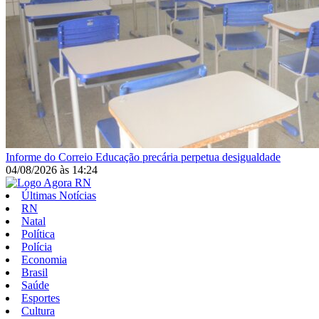
Informe do Correio
Educação precária perpetua desigualdade
04/08/2026
às
14:24
Últimas Notícias
RN
Natal
Política
Polícia
Economia
Brasil
Saúde
Esportes
Cultura