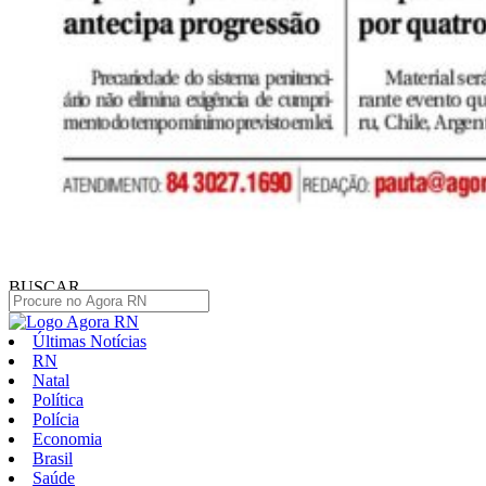
BUSCAR
Últimas Notícias
RN
Natal
Política
Polícia
Economia
Brasil
Saúde