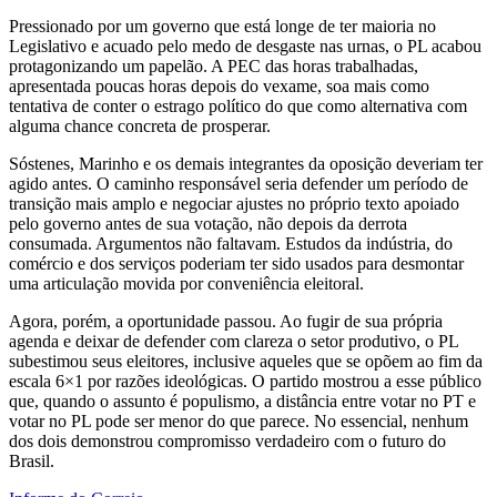
Pressionado por um governo que está longe de ter maioria no
Legislativo e acuado pelo medo de desgaste nas urnas, o PL acabou
protagonizando um papelão. A PEC das horas trabalhadas,
apresentada poucas horas depois do vexame, soa mais como
tentativa de conter o estrago político do que como alternativa com
alguma chance concreta de prosperar.
Sóstenes, Marinho e os demais integrantes da oposição deveriam ter
agido antes. O caminho responsável seria defender um período de
transição mais amplo e negociar ajustes no próprio texto apoiado
pelo governo antes de sua votação, não depois da derrota
consumada. Argumentos não faltavam. Estudos da indústria, do
comércio e dos serviços poderiam ter sido usados para desmontar
uma articulação movida por conveniência eleitoral.
Agora, porém, a oportunidade passou. Ao fugir de sua própria
agenda e deixar de defender com clareza o setor produtivo, o PL
subestimou seus eleitores, inclusive aqueles que se opõem ao fim da
escala 6×1 por razões ideológicas. O partido mostrou a esse público
que, quando o assunto é populismo, a distância entre votar no PT e
votar no PL pode ser menor do que parece. No essencial, nenhum
dos dois demonstrou compromisso verdadeiro com o futuro do
Brasil.