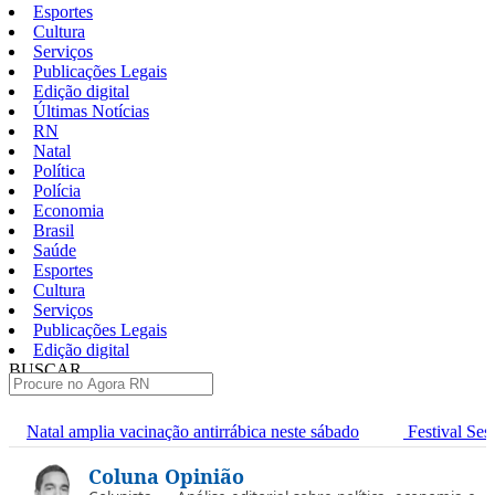
Esportes
Cultura
Serviços
Publicações Legais
Edição digital
Últimas Notícias
RN
Natal
Política
Polícia
Economia
Brasil
Saúde
Esportes
Cultura
Serviços
Publicações Legais
Edição digital
BUSCAR
ÚLTIMAS
ção antirrábica neste sábado
Festival Sesc de Música entra na fas
Pular
Coluna Opinião
para
o