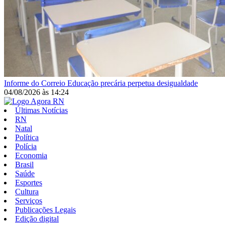
Informe do Correio
Educação precária perpetua desigualdade
04/08/2026
às
14:24
Últimas Notícias
RN
Natal
Política
Polícia
Economia
Brasil
Saúde
Esportes
Cultura
Serviços
Publicações Legais
Edição digital