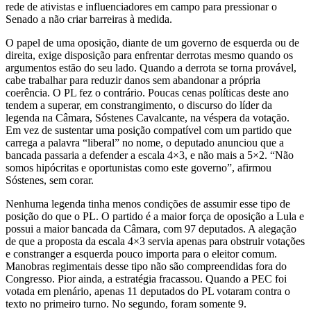
rede de ativistas e influenciadores em campo para pressionar o
Senado a não criar barreiras à medida.
O papel de uma oposição, diante de um governo de esquerda ou de
direita, exige disposição para enfrentar derrotas mesmo quando os
argumentos estão do seu lado. Quando a derrota se torna provável,
cabe trabalhar para reduzir danos sem abandonar a própria
coerência. O PL fez o contrário. Poucas cenas políticas deste ano
tendem a superar, em constrangimento, o discurso do líder da
legenda na Câmara, Sóstenes Cavalcante, na véspera da votação.
Em vez de sustentar uma posição compatível com um partido que
carrega a palavra “liberal” no nome, o deputado anunciou que a
bancada passaria a defender a escala 4×3, e não mais a 5×2. “Não
somos hipócritas e oportunistas como este governo”, afirmou
Sóstenes, sem corar.
Nenhuma legenda tinha menos condições de assumir esse tipo de
posição do que o PL. O partido é a maior força de oposição a Lula e
possui a maior bancada da Câmara, com 97 deputados. A alegação
de que a proposta da escala 4×3 servia apenas para obstruir votações
e constranger a esquerda pouco importa para o eleitor comum.
Manobras regimentais desse tipo não são compreendidas fora do
Congresso. Pior ainda, a estratégia fracassou. Quando a PEC foi
votada em plenário, apenas 11 deputados do PL votaram contra o
texto no primeiro turno. No segundo, foram somente 9.