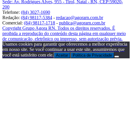
Sede: Av. Rodrigues Alves, 955 - Tirol, Natal - RN, CEP:59020-
200
Telefone:
(84) 3027-1690
Redação:
(84) 98117-5384
-
redacao@agorarn.com.br
Comercial:
(84) 98117-1718
-
publica@agorarn.com.br
Copyright Grupo Agora RN. Todos os direitos reservados. É
proibida a reprodução do conteúdo desta página em qualquer meio
de comunicação, eletrônico ou impresso, sem autorização prévia.
Usamos cookies para garantir que oferecemos a melhor experiência
em nosso site. Se você continuar a usar este site, assumiremos que
você está satisfeito com ele.
Aceitar
Politica de Privacidade