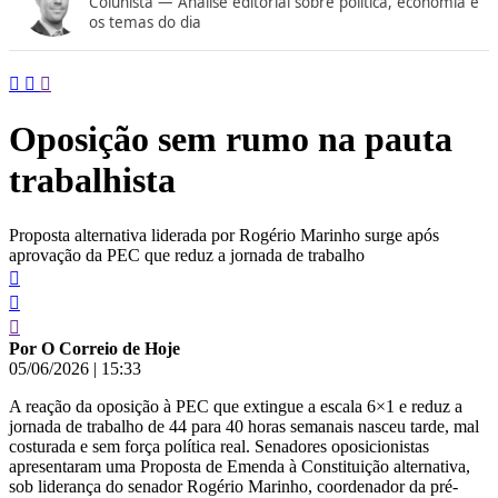
Colunista — Análise editorial sobre política, economia e
conteúdo
os temas do dia
Oposição sem rumo na pauta
trabalhista
Proposta alternativa liderada por Rogério Marinho surge após
aprovação da PEC que reduz a jornada de trabalho
Por O Correio de Hoje
05/06/2026
|
15:33
A reação da oposição à PEC que extingue a escala 6×1 e reduz a
jornada de trabalho de 44 para 40 horas semanais nasceu tarde, mal
costurada e sem força política real. Senadores oposicionistas
apresentaram uma Proposta de Emenda à Constituição alternativa,
sob liderança do senador Rogério Marinho, coordenador da pré-