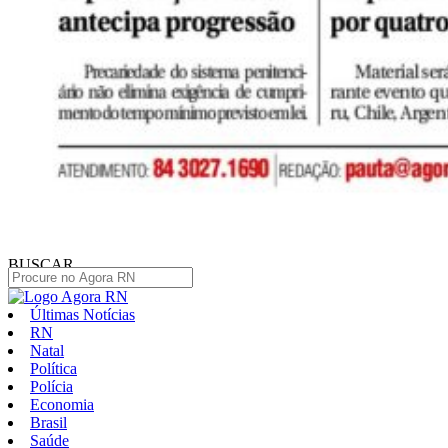
BUSCAR
Últimas Notícias
RN
Natal
Política
Polícia
Economia
Brasil
Saúde