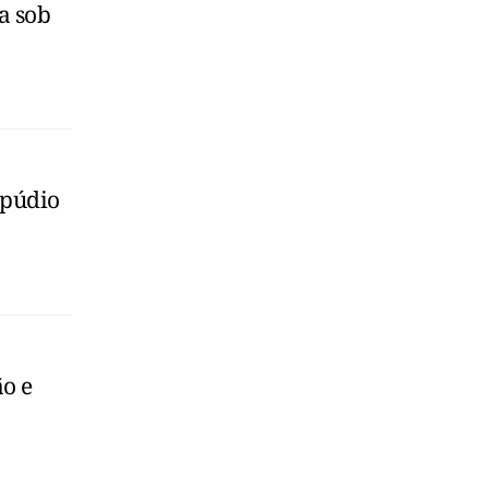
a sob
epúdio
ão e