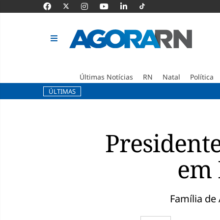
Últimas Notícias
RN
Natal
Política
ÚLTIMAS
Pular
para
o
Presidente
conteúdo
em 
Família de