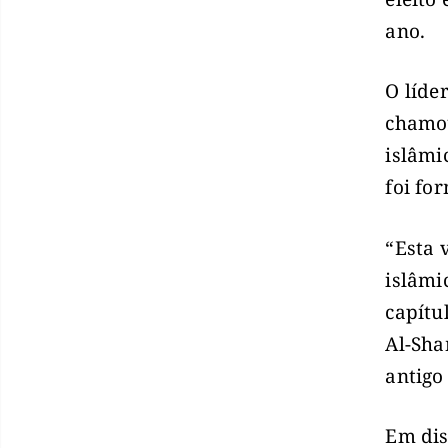
ano.
O líde
chamou
islâmi
foi fo
“Esta 
islâmi
capítu
Al-Sha
antigo
Em dis