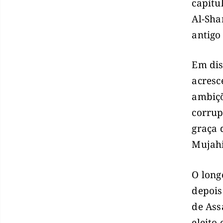
capítu
Al-Sha
antigo
Em dis
acresc
ambiçõ
corrup
graça 
Mujah
O long
depois
de Ass
eleito