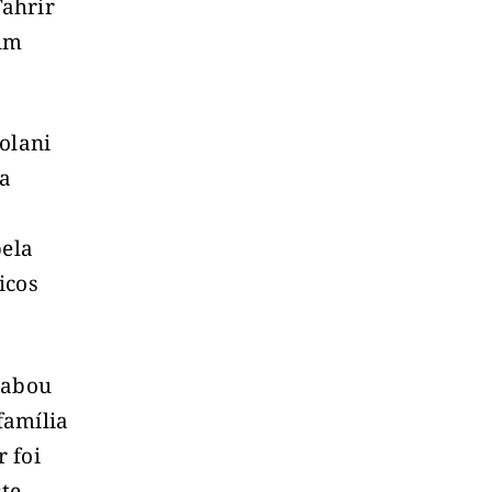
Tahrir
 um
olani
ra
pela
icos
cabou
família
 foi
ste