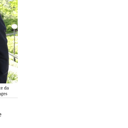
te da
ages
e