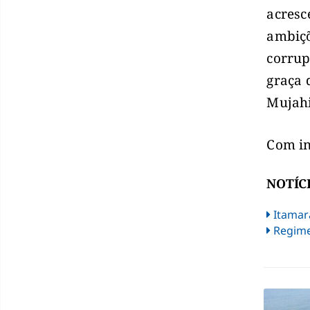
acresc
ambiçõ
corrup
graça 
Mujah
Com i
NOTÍC
Itamara
Regime