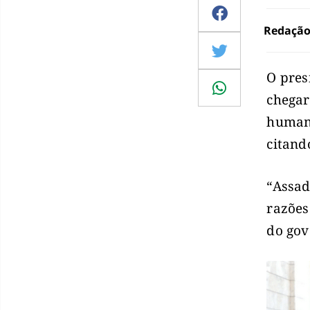
Redaçã
O pres
chegar
humani
citand
“Assad
razões
do gov