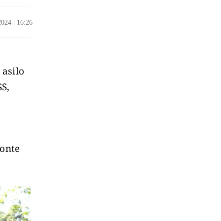
/2024
|
16:26
 asilo
SS,
fonte