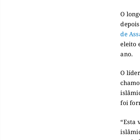
O long
depois
de As
eleito
ano.
O líde
chamou
islâmi
foi fo
“Esta 
islâmi