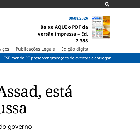
08/08/2026
Baixe AQUI o PDF da
versão impressa – Ed.
2.388
viços
Publicações Legais
Edição digital
 PT preservar gravações de eventos e entregar documentos à Corte
Assad, está
ussa
 do governo