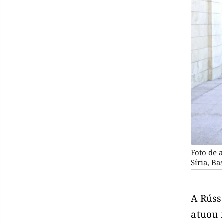
Foto de 
Síria, B
A Rúss
atuou 