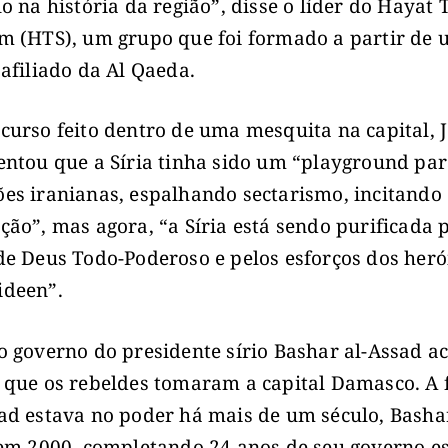
lo na história da região”, disse o líder do Hayat 
m (HTS), um grupo que foi formado a partir de
 afiliado da Al Qaeda.
curso feito dentro de uma mesquita na capital, J
entou que a Síria tinha sido um “playground pa
es iranianas, espalhando sectarismo, incitando
ção”, mas agora, “a Síria está sendo purificada 
de Deus Todo-Poderoso e pelos esforços dos heró
ideen”.
o governo do presidente sírio Bashar al-Assad a
 que os rebeldes tomaram a capital Damasco. A 
ad estava no poder há mais de um século, Bashar
 em 2000, completando 24 anos de seu governo e