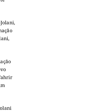
Jolani,
 nação
lani,
nação
ovo
Tahrir
 um
olani