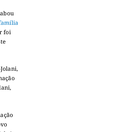
cabou
família
 foi
ste
Jolani,
 nação
lani,
nação
ovo