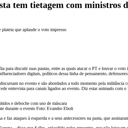
sta tem tietagem com ministros 
e plateia que aplaude o voto impresso
ília para discutir suas pautas, entre as quais atacar o PT e louvar o v
fluenciadores digitais, políticos dessa linha de pensamento, defensores
iscursam no evento e são abordados a todo momento pela militância co
ncede entrevista para canais ligados ao evento. Diz estar animado com
te durante o evento Foto: Evandro Eboli
e faz ataques à esquerda e a seus antecessores na pasta, que assinara
uropa – disse que Salles, aplaudido pelos presentes, que não lotavam o