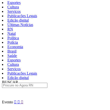
Esportes
Cultura
Serviços
Publicações Legais
Edição digital
Últimas Notícias
RN
Natal
Política
Polícia
Economia
Brasil
Saúde
Esportes
Cultura
Serviços
Publicações Legais
Edição digital
BUSCAR
ÚLTIMAS
Pular
Evento
para
o