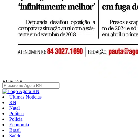
BUSCAR
Últimas Notícias
RN
Natal
Política
Polícia
Economia
Brasil
Saúde