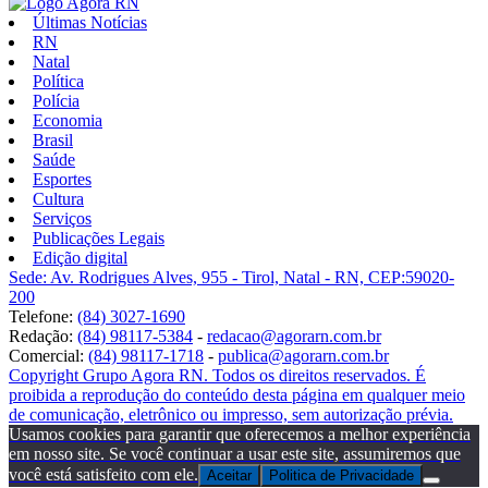
Últimas Notícias
RN
Natal
Política
Polícia
Economia
Brasil
Saúde
Esportes
Cultura
Serviços
Publicações Legais
Edição digital
Sede: Av. Rodrigues Alves, 955 - Tirol, Natal - RN, CEP:59020-
200
Telefone:
(84) 3027-1690
Redação:
(84) 98117-5384
-
redacao@agorarn.com.br
Comercial:
(84) 98117-1718
-
publica@agorarn.com.br
Copyright Grupo Agora RN. Todos os direitos reservados. É
proibida a reprodução do conteúdo desta página em qualquer meio
de comunicação, eletrônico ou impresso, sem autorização prévia.
Usamos cookies para garantir que oferecemos a melhor experiência
em nosso site. Se você continuar a usar este site, assumiremos que
você está satisfeito com ele.
Aceitar
Politica de Privacidade