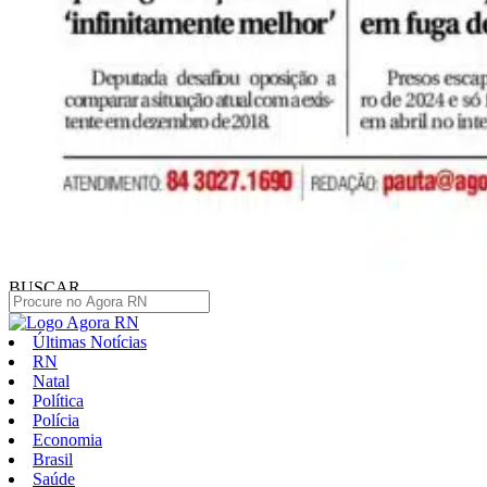
BUSCAR
Últimas Notícias
RN
Natal
Política
Polícia
Economia
Brasil
Saúde