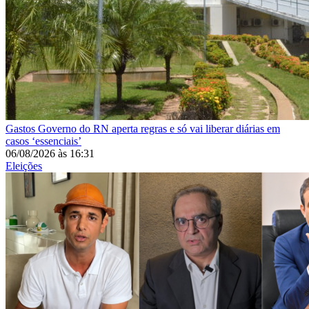
Gastos
Governo do RN aperta regras e só vai liberar diárias em
casos ‘essenciais’
06/08/2026
às
16:31
Eleições