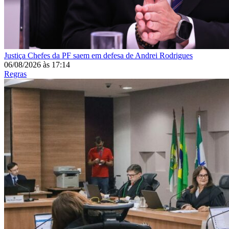
Justiça
Chefes da PF saem em defesa de Andrei Rodrigues
06/08/2026
às
17:14
Regras