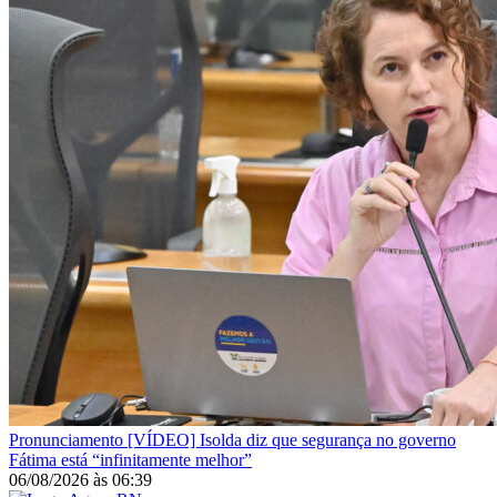
Pronunciamento
[VÍDEO] Isolda diz que segurança no governo
Fátima está “infinitamente melhor”
06/08/2026
às
06:39