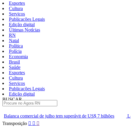
Esportes
Cultura
Serviços
Publicações Legais
Edição digital
Últimas Notícias
RN
Natal
Política
Polícia
Economia
Brasil
Saúde
Esportes
Cultura
Serviços
Publicações Legais
Edição digital
BUSCAR
ÚLTIMAS
 julho tem superávit de US$ 7 bilhões
Lei que aumenta punição a
Pular
Transposição
para
o