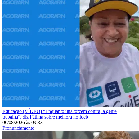
Educação
[VÍDEO] “Enquanto uns torcem contra, a gente
trabalha”, diz Fátima sobre melhora no Ideb
06/08/2026
às
09:33
Pronunciamento