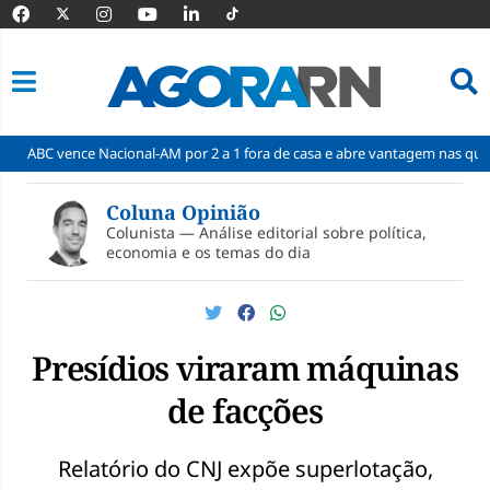
e Nacional-AM por 2 a 1 fora de casa e abre vantagem nas quartas
Ci
Pular
para
Coluna Opinião
o
Colunista — Análise editorial sobre política,
conteúdo
economia e os temas do dia
Presídios viraram máquinas
de facções
Relatório do CNJ expõe superlotação,