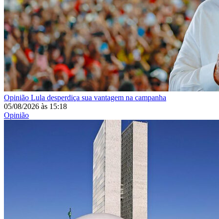
Opinião
Lula desperdiça sua vantagem na campanha
05/08/2026
às
15:18
Opinião