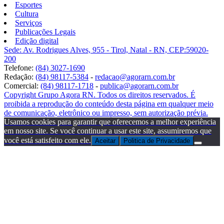
Esportes
Cultura
Serviços
Publicações Legais
Edição digital
Sede: Av. Rodrigues Alves, 955 - Tirol, Natal - RN, CEP:59020-
200
Telefone:
(84) 3027-1690
Redação:
(84) 98117-5384
-
redacao@agorarn.com.br
Comercial:
(84) 98117-1718
-
publica@agorarn.com.br
Copyright Grupo Agora RN. Todos os direitos reservados. É
proibida a reprodução do conteúdo desta página em qualquer meio
de comunicação, eletrônico ou impresso, sem autorização prévia.
Usamos cookies para garantir que oferecemos a melhor experiência
em nosso site. Se você continuar a usar este site, assumiremos que
você está satisfeito com ele.
Aceitar
Politica de Privacidade