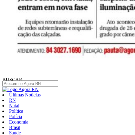
BUSCAR
Últimas Notícias
RN
Natal
Política
Polícia
Economia
Brasil
Saúde