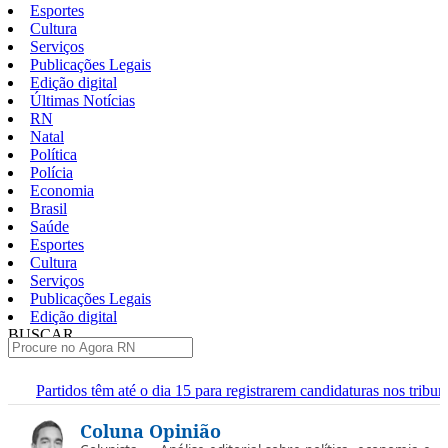
Esportes
Cultura
Serviços
Publicações Legais
Edição digital
Últimas Notícias
RN
Natal
Política
Polícia
Economia
Brasil
Saúde
Esportes
Cultura
Serviços
Publicações Legais
Edição digital
BUSCAR
ÚLTIMAS
 o dia 15 para registrarem candidaturas nos tribunais
Senai RN abr
Pular
Coluna Opinião
para
o