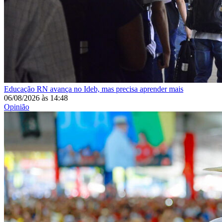
Educação
RN avança no Ideb, mas precisa aprender mais
06/08/2026
às
14:48
Opinião