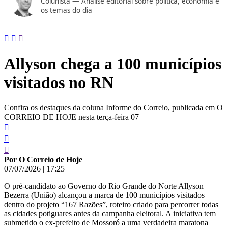
Colunista — Análise editorial sobre política, economia e
conteúdo
os temas do dia
Allyson chega a 100 municípios
visitados no RN
Confira os destaques da coluna Informe do Correio, publicada em O
CORREIO DE HOJE nesta terça-feira 07
Por O Correio de Hoje
07/07/2026
|
17:25
O pré-candidato ao Governo do Rio Grande do Norte Allyson
Bezerra (União) alcançou a marca de 100 municípios visitados
dentro do projeto “167 Razões”, roteiro criado para percorrer todas
as cidades potiguares antes da campanha eleitoral. A iniciativa tem
submetido o ex-prefeito de Mossoró a uma verdadeira maratona