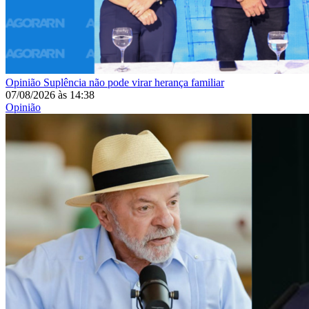
Opinião
Suplência não pode virar herança familiar
07/08/2026
às
14:38
Opinião