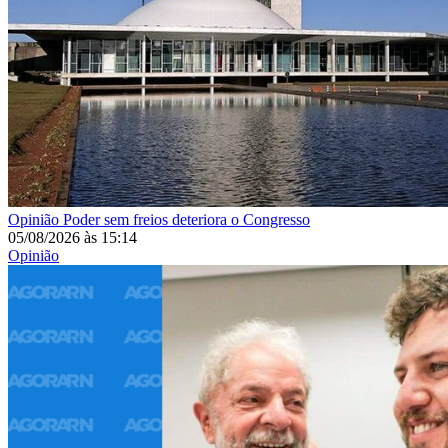
Opinião
Poder sem freios deteriora o Congresso
05/08/2026
às
15:14
Opinião