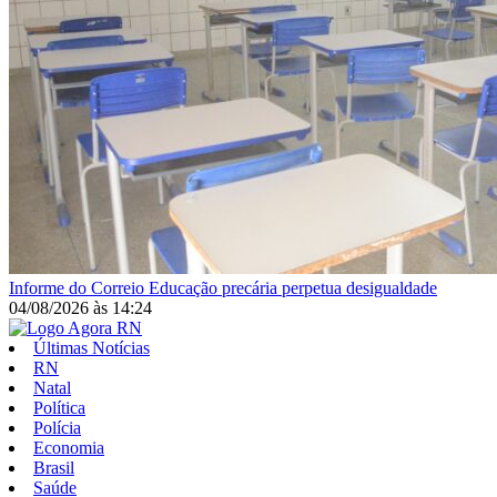
Informe do Correio
Educação precária perpetua desigualdade
04/08/2026
às
14:24
Últimas Notícias
RN
Natal
Política
Polícia
Economia
Brasil
Saúde