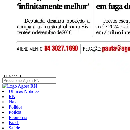
BUSCAR
Últimas Notícias
RN
Natal
Política
Polícia
Economia
Brasil
Saúde