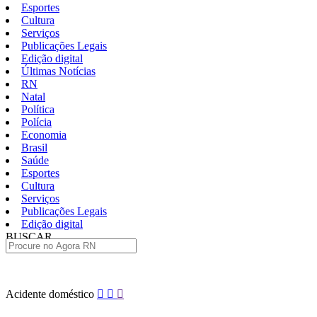
Esportes
Cultura
Serviços
Publicações Legais
Edição digital
Últimas Notícias
RN
Natal
Política
Polícia
Economia
Brasil
Saúde
Esportes
Cultura
Serviços
Publicações Legais
Edição digital
BUSCAR
ÚLTIMAS
Pular
Acidente doméstico
para
o