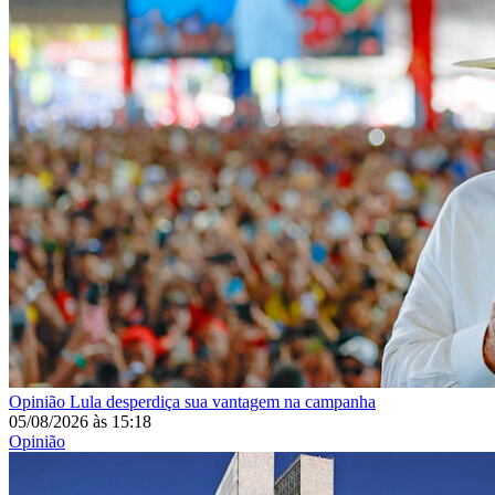
Opinião
Lula desperdiça sua vantagem na campanha
05/08/2026
às
15:18
Opinião