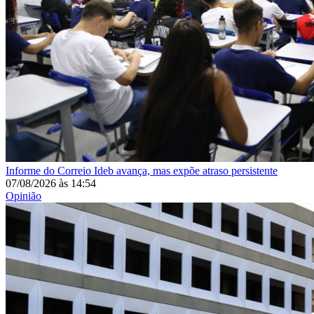
Informe do Correio
Ideb avança, mas expõe atraso persistente
07/08/2026
às
14:54
Opinião