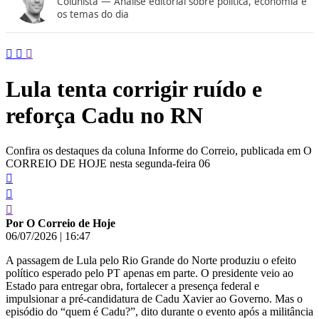
Colunista — Análise editorial sobre política, economia e
conteúdo
os temas do dia
Lula tenta corrigir ruído e
reforça Cadu no RN
Confira os destaques da coluna Informe do Correio, publicada em O
CORREIO DE HOJE nesta segunda-feira 06
Por O Correio de Hoje
06/07/2026
|
16:47
A passagem de Lula pelo Rio Grande do Norte produziu o efeito
político esperado pelo PT apenas em parte. O presidente veio ao
Estado para entregar obra, fortalecer a presença federal e
impulsionar a pré-candidatura de Cadu Xavier ao Governo. Mas o
episódio do “quem é Cadu?”, dito durante o evento após a militância