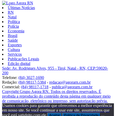
Últimas Notícias
RN
Natal
Política
Polícia
Economia
Brasil
Saúde
Esportes
Cultura
Serviços
Publicações Legais
Edição digital
Sede: Av. Rodrigues Alves, 955 - Tirol, Natal - RN, CEP:59020-
200
Telefone:
(84) 3027-1690
Redação:
(84) 98117-5384
-
redacao@agorarn.com.br
Comercial:
(84) 98117-1718
-
publica@agorarn.com.br
Copyright Grupo Agora RN. Todos os direitos reservados. É
proibida a reprodução do conteúdo desta página em qualquer meio
de comunicação, eletrônico ou impresso, sem autorização prévia.
Usamos cookies para garantir que oferecemos a melhor experiência
em nosso site. Se você continuar a usar este site, assumiremos que
você está satisfeito com ele.
Aceitar
Politica de Privacidade