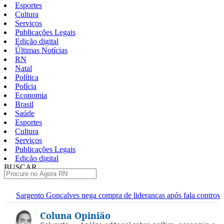
Esportes
Cultura
Serviços
Publicações Legais
Edição digital
Últimas Notícias
RN
Natal
Política
Polícia
Economia
Brasil
Saúde
Esportes
Cultura
Serviços
Publicações Legais
Edição digital
BUSCAR
ÚLTIMAS
es nega compra de lideranças após fala controversa em entrevista
Pular
Coluna Opinião
para
o