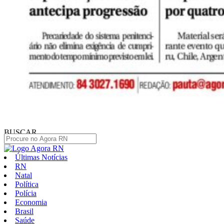
BUSCAR
Últimas Notícias
RN
Natal
Política
Polícia
Economia
Brasil
Saúde