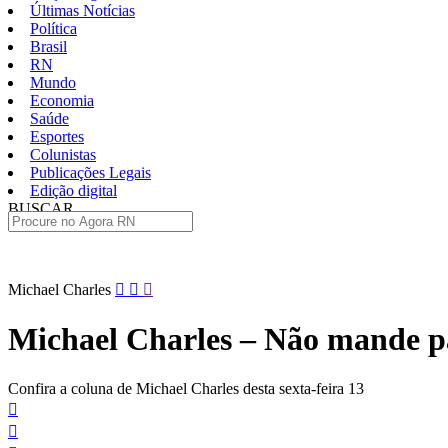
Últimas Notícias
Política
Brasil
RN
Mundo
Economia
Saúde
Esportes
Colunistas
Publicações Legais
Edição digital
BUSCAR
ÚLTIMAS
Pular
Michael Charles
para
o
Michael Charles – Não mande 
conteúdo
Confira a coluna de Michael Charles desta sexta-feira 13