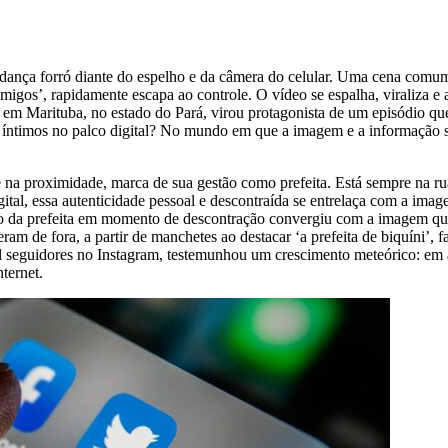
ança forró diante do espelho e da câmera do celular. Uma cena comum, 
gos’, rapidamente escapa ao controle. O vídeo se espalha, viraliza e 
em Marituba, no estado do Pará, virou protagonista de um episódio que t
s íntimos no palco digital? No mundo em que a imagem e a informação s
de na proximidade, marca de sua gestão como prefeita. Está sempre na ru
igital, essa autenticidade pessoal e descontraída se entrelaça com a im
ídeo da prefeita em momento de descontração convergiu com a imagem q
am de fora, a partir de manchetes ao destacar ‘a prefeita de biquíni’, f
il seguidores no Instagram, testemunhou um crescimento meteórico: em
ternet.