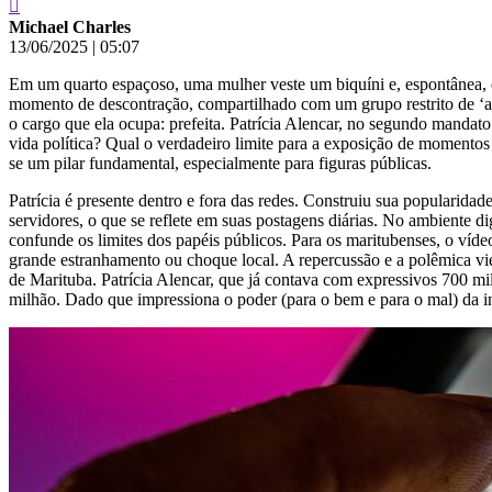
Michael Charles
13/06/2025
|
05:07
Em um quarto espaçoso, uma mulher veste um biquíni e, espontânea, d
momento de descontração, compartilhado com um grupo restrito de ‘ami
o cargo que ela ocupa: prefeita. Patrícia Alencar, no segundo mandato 
vida política? Qual o verdadeiro limite para a exposição de momento
se um pilar fundamental, especialmente para figuras públicas.
Patrícia é presente dentro e fora das redes. Construiu sua popularida
servidores, o que se reflete em suas postagens diárias. No ambiente d
confunde os limites dos papéis públicos. Para os maritubenses, o v
grande estranhamento ou choque local. A repercussão e a polêmica vier
de Marituba. Patrícia Alencar, que já contava com expressivos 700 m
milhão. Dado que impressiona o poder (para o bem e para o mal) da in