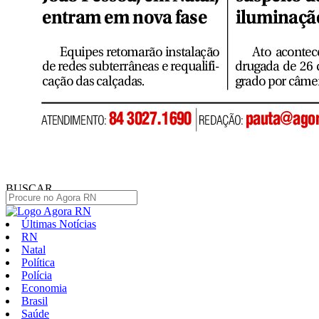
BUSCAR
Últimas Notícias
RN
Natal
Política
Polícia
Economia
Brasil
Saúde