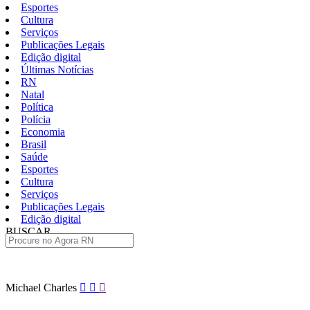
Esportes
Cultura
Serviços
Publicações Legais
Edição digital
Últimas Notícias
RN
Natal
Política
Polícia
Economia
Brasil
Saúde
Esportes
Cultura
Serviços
Publicações Legais
Edição digital
BUSCAR
ÚLTIMAS
Pular
Michael Charles
para
o