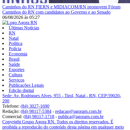
Caminhos do RN
FIERN e MIDIACOM/RN promovem Fórum
Caminhos do RN com candidatos ao Governo e ao Senado
06/08/2026
às
05:27
Últimas Notícias
RN
Natal
Política
Polícia
Economia
Brasil
Saúde
Esportes
Cultura
Serviços
Publicações Legais
Edição digital
Sede: Av. Rodrigues Alves, 955 - Tirol, Natal - RN, CEP:59020-
200
Telefone:
(84) 3027-1690
Redação:
(84) 98117-5384
-
redacao@agorarn.com.br
Comercial:
(84) 98117-1718
-
publica@agorarn.com.br
Copyright Grupo Agora RN. Todos os direitos reservados. É
proibida a reprodução do conteúdo desta página em qualquer meio