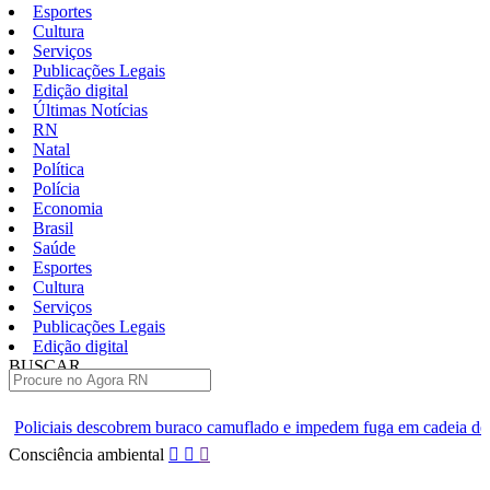
Esportes
Cultura
Serviços
Publicações Legais
Edição digital
Últimas Notícias
RN
Natal
Política
Polícia
Economia
Brasil
Saúde
Esportes
Cultura
Serviços
Publicações Legais
Edição digital
BUSCAR
ÚLTIMAS
buraco camuflado e impedem fuga em cadeia de Ceará-Mirim
Come
Pular
Consciência ambiental
para
o