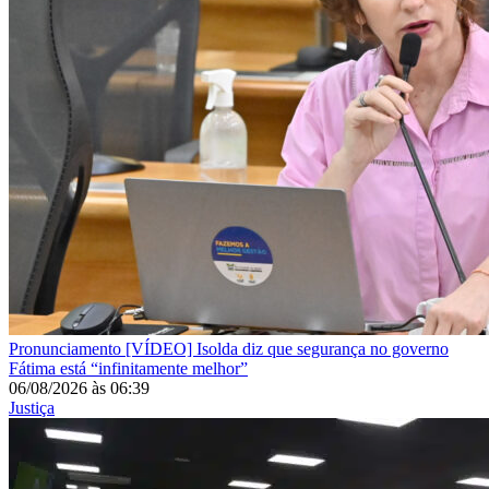
Pronunciamento
[VÍDEO] Isolda diz que segurança no governo
Fátima está “infinitamente melhor”
06/08/2026
às
06:39
Justiça