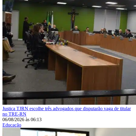
Justiça
TJRN escolhe três advogados que disputarão vaga de titular
no TRE-RN
06/08/2026
às
06:13
Educação