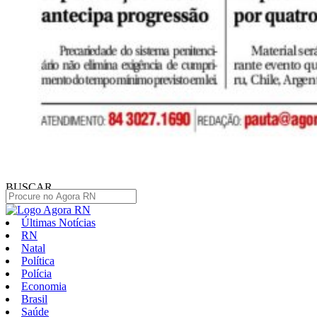
BUSCAR
Últimas Notícias
RN
Natal
Política
Polícia
Economia
Brasil
Saúde