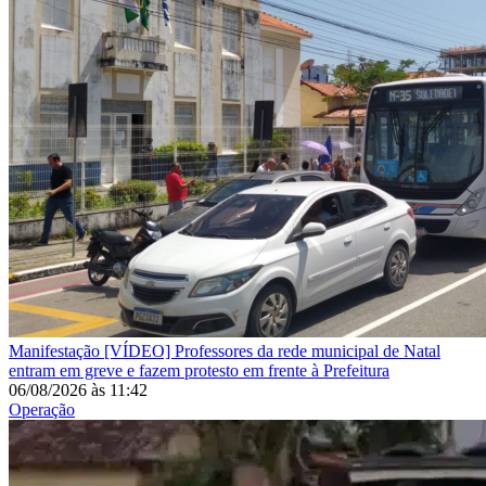
Manifestação
[VÍDEO] Professores da rede municipal de Natal
entram em greve e fazem protesto em frente à Prefeitura
06/08/2026
às
11:42
Operação