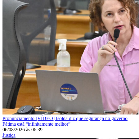
Pronunciamento
[VÍDEO] Isolda diz que segurança no governo
Fátima está “infinitamente melhor”
06/08/2026
às
06:39
Justiça