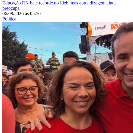
Educação
RN bate recorde no Ideb, mas aprendizagem ainda
preocupa
06/08/2026
às
05:50
Política