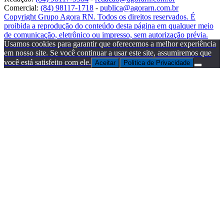
Comercial:
(84) 98117-1718
-
publica@agorarn.com.br
Copyright Grupo Agora RN. Todos os direitos reservados. É
proibida a reprodução do conteúdo desta página em qualquer meio
de comunicação, eletrônico ou impresso, sem autorização prévia.
Usamos cookies para garantir que oferecemos a melhor experiência
em nosso site. Se você continuar a usar este site, assumiremos que
você está satisfeito com ele.
Aceitar
Politica de Privacidade