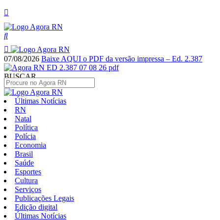
07/08/2026
Baixe AQUI o PDF da versão impressa – Ed. 2.387
BUSCAR
Últimas Notícias
RN
Natal
Política
Polícia
Economia
Brasil
Saúde
Esportes
Cultura
Serviços
Publicações Legais
Edição digital
Últimas Notícias