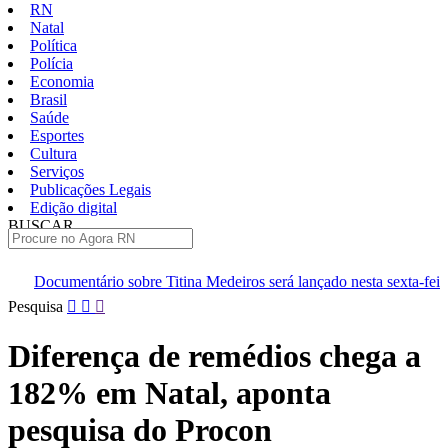
RN
Natal
Política
Polícia
Economia
Brasil
Saúde
Esportes
Cultura
Serviços
Publicações Legais
Edição digital
BUSCAR
ÚLTIMAS
obre Titina Medeiros será lançado nesta sexta-feira em Acari
Col
Pular
Pesquisa
para
o
Diferença de remédios chega a
conteúdo
182% em Natal, aponta
pesquisa do Procon