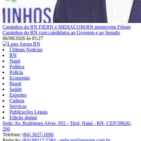
Caminhos do RN
FIERN e MIDIACOM/RN promovem Fórum
Caminhos do RN com candidatos ao Governo e ao Senado
06/08/2026
às
05:27
Últimas Notícias
RN
Natal
Política
Polícia
Economia
Brasil
Saúde
Esportes
Cultura
Serviços
Publicações Legais
Edição digital
Sede: Av. Rodrigues Alves, 955 - Tirol, Natal - RN, CEP:59020-
200
Telefone:
(84) 3027-1690
Redação:
(84) 98117-5384
-
redacao@agorarn.com.br