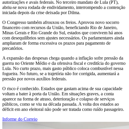
autorizações e avais federais. No terceiro mandato de Lula (PT),
abriu-se nova rodada de endividamento, interrompendo a contenção
iniciada depois da crise deixada por Dilma.
O Congresso também afrouxou os freios. Aprovou novo socorro
financeiro com recursos da União, beneficiando Rio de Janeiro,
Minas Gerais e Rio Grande do Sul, estados que convivem há anos
com desequilíbrios sem ajustes necessários. Os parlamentares ainda
ampliaram de forma excessiva os prazos para pagamento de
precatórios.
A expansão das despesas chega quando a inflação sofre pressão da
guerra no Oriente Médio e da ofensiva fiscal e creditícia do governo
Lula. No curto prazo, mais gasto público coloca combustível nessa
fogueira. No futuro, se a trajetória não for corrigida, aumentará a
pressão por novos auxílios federais.
O risco é conhecido. Estados que gastam acima de sua capacidade
voltam a bater à porta da União. Em situações graves, a conta
aparece na forma de atraso, deterioração e colapso de serviços
públicos, como se viu na década passada. A volta dos estados ao
déficit em ano eleitoral não pode ser tratada como ruído passageiro.
Informe do Correio