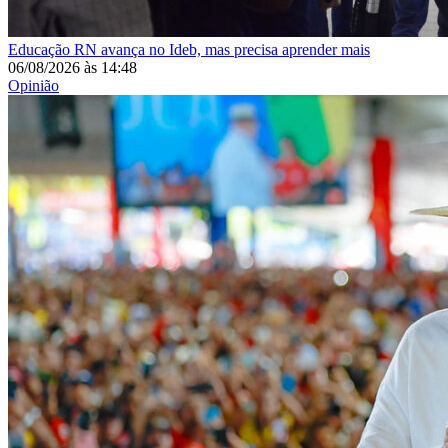
Educação
RN avança no Ideb, mas precisa aprender mais
06/08/2026
às
14:48
Opinião