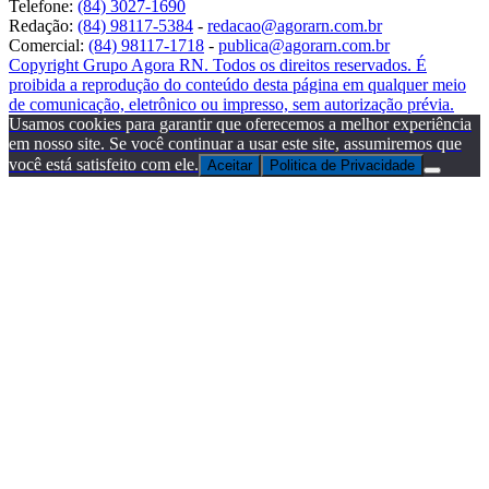
Telefone:
(84) 3027-1690
Redação:
(84) 98117-5384
-
redacao@agorarn.com.br
Comercial:
(84) 98117-1718
-
publica@agorarn.com.br
Copyright Grupo Agora RN. Todos os direitos reservados. É
proibida a reprodução do conteúdo desta página em qualquer meio
de comunicação, eletrônico ou impresso, sem autorização prévia.
Usamos cookies para garantir que oferecemos a melhor experiência
em nosso site. Se você continuar a usar este site, assumiremos que
você está satisfeito com ele.
Aceitar
Politica de Privacidade