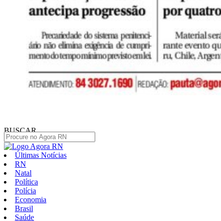
BUSCAR
Últimas Notícias
RN
Natal
Política
Polícia
Economia
Brasil
Saúde