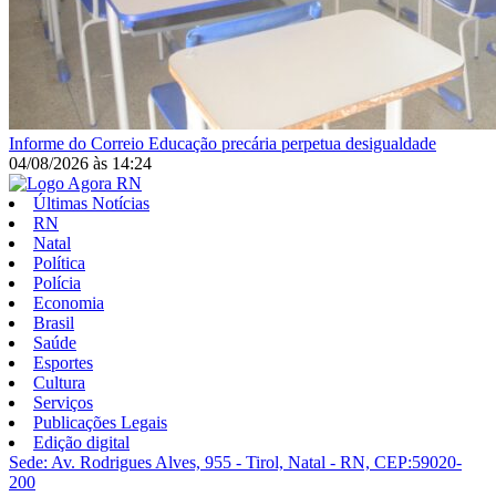
Informe do Correio
Educação precária perpetua desigualdade
04/08/2026
às
14:24
Últimas Notícias
RN
Natal
Política
Polícia
Economia
Brasil
Saúde
Esportes
Cultura
Serviços
Publicações Legais
Edição digital
Sede: Av. Rodrigues Alves, 955 - Tirol, Natal - RN, CEP:59020-
200