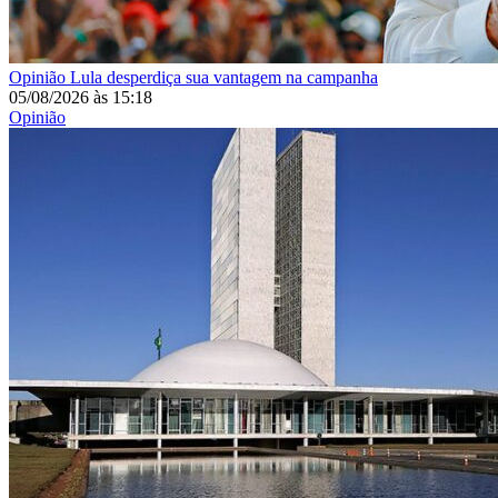
Opinião
Lula desperdiça sua vantagem na campanha
05/08/2026
às
15:18
Opinião