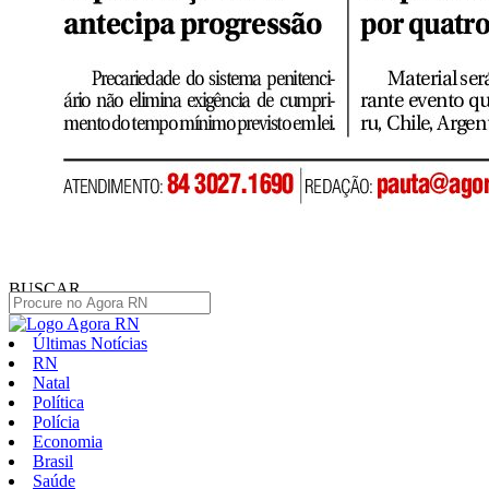
BUSCAR
Últimas Notícias
RN
Natal
Política
Polícia
Economia
Brasil
Saúde