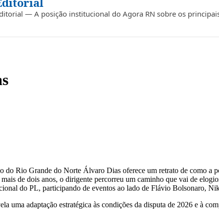
Editorial
ditorial — A posição institucional do Agora RN sobre os principai
as
no do Rio Grande do Norte Álvaro Dias oferece um retrato de como a polí
mais de dois anos, o dirigente percorreu um caminho que vai de elogios
ional do PL, participando de eventos ao lado de Flávio Bolsonaro, Nikol
a uma adaptação estratégica às condições da disputa de 2026 e à comp