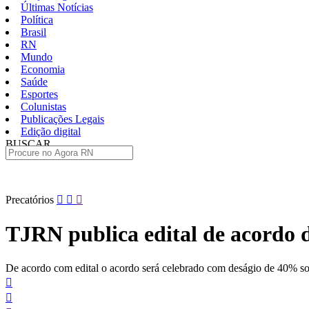
Últimas Notícias
Política
Brasil
RN
Mundo
Economia
Saúde
Esportes
Colunistas
Publicações Legais
Edição digital
BUSCAR
ÚLTIMAS
Pular
Precatórios
para
o
TJRN publica edital de acordo 
conteúdo
De acordo com edital o acordo será celebrado com deságio de 40% sob