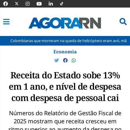
ianas que morreram na queda de helicóptero eram avó, mãe e filha
Pular
Economia
para
o
conteúdo
Receita do Estado sobe 13%
em 1 ano, e nível de despesa
com despesa de pessoal cai
Números do Relatório de Gestão Fiscal de
2025 mostram que receita cresceu em
ritmo superior ao aumento da despesa no