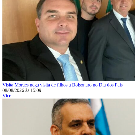
Visita
Moraes nega visita de filhos a Bolsonaro no Dia dos Pais
08/08/2026
às
15:09
Vice