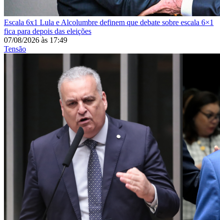
Escala 6x1
Lula e Alcolumbre definem que debate sobre escala 6×1
fica para depois das eleições
07/08/2026
às
17:49
Tensão