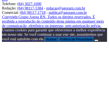
Telefone:
(84) 3027-1690
Redação:
(84) 98117-5384
-
redacao@agorarn.com.br
Comercial:
(84) 98117-1718
-
publica@agorarn.com.br
Copyright Grupo Agora RN. Todos os direitos reservados. É
proibida a reprodução do conteúdo desta página em qualquer meio
de comunicação, eletrônico ou impresso, sem autorização prévia.
Usamos cookies para garantir que oferecemos a melhor experiência
em nosso site. Se você continuar a usar este site, assumiremos que
você está satisfeito com ele.
Aceitar
Politica de Privacidade