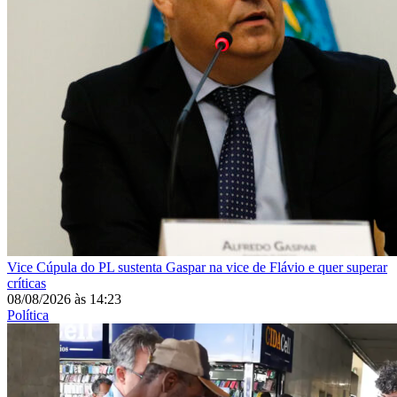
Vice
Cúpula do PL sustenta Gaspar na vice de Flávio e quer superar
críticas
08/08/2026
às
14:23
Política