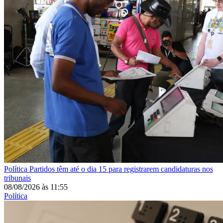
Política
Partidos têm até o dia 15 para registrarem candidaturas nos
tribunais
08/08/2026
às
11:55
Política