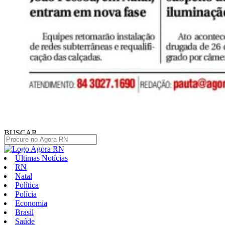
BUSCAR
Últimas Notícias
RN
Natal
Política
Polícia
Economia
Brasil
Saúde