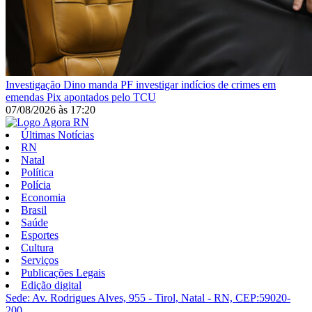
Investigação
Dino manda PF investigar indícios de crimes em
emendas Pix apontados pelo TCU
07/08/2026
às
17:20
Últimas Notícias
RN
Natal
Política
Polícia
Economia
Brasil
Saúde
Esportes
Cultura
Serviços
Publicações Legais
Edição digital
Sede: Av. Rodrigues Alves, 955 - Tirol, Natal - RN, CEP:59020-
200