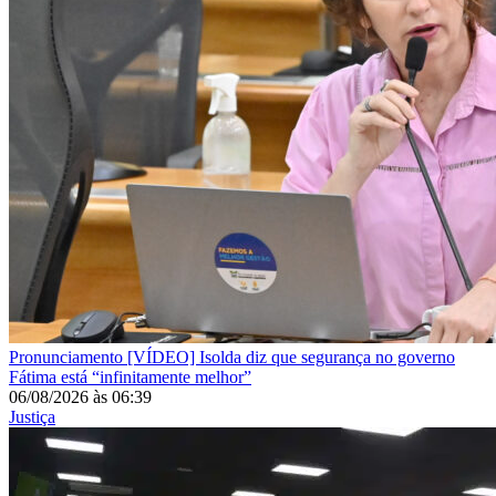
Pronunciamento
[VÍDEO] Isolda diz que segurança no governo
Fátima está “infinitamente melhor”
06/08/2026
às
06:39
Justiça