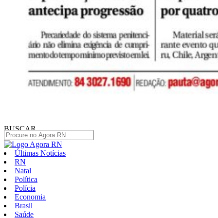
BUSCAR
Últimas Notícias
RN
Natal
Política
Polícia
Economia
Brasil
Saúde