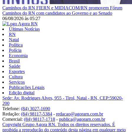
Caminhos do RN
FIERN e MIDIACOM/RN promovem Fórum
Caminhos do RN com candidatos ao Governo e ao Senado
06/08/2026
às
05:27
Últimas Notícias
RN
Natal
Política
Polícia
Economia
Brasil
Saúde
Esportes
Cultura
Serviços
Publicações Legais
Edição digital
Sede: Av. Rodrigues Alves, 955 - Tirol, Natal - RN, CEP:59020-
200
Telefone:
(84) 3027-1690
Redação:
(84) 98117-5384
-
redacao@agorarn.com.br
Comercial:
(84) 98117-1718
-
publica@agorarn.com.br
Copyright Grupo Agora RN. Todos os direitos reservados. É
proibida a reprodução do conteúdo desta página em qualquer meio