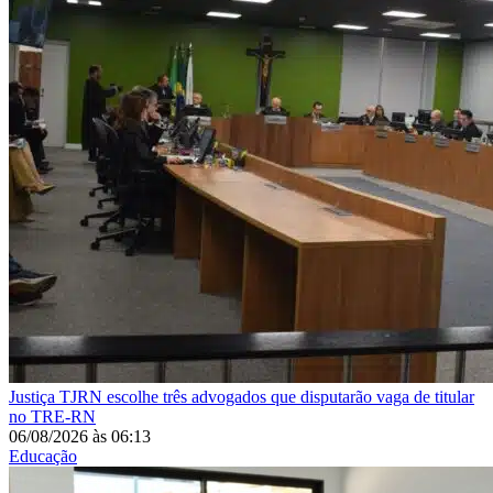
Justiça
TJRN escolhe três advogados que disputarão vaga de titular
no TRE-RN
06/08/2026
às
06:13
Educação