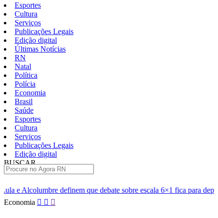
Esportes
Cultura
Serviços
Publicações Legais
Edição digital
Últimas Notícias
RN
Natal
Política
Polícia
Economia
Brasil
Saúde
Esportes
Cultura
Serviços
Publicações Legais
Edição digital
BUSCAR
ÚLTIMAS
em que debate sobre escala 6×1 fica para depois das eleições
Es
Pular
Economia
para
o