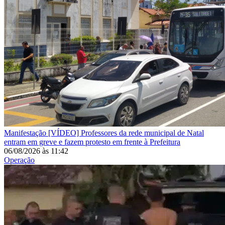
Manifestação
[VÍDEO] Professores da rede municipal de Natal
entram em greve e fazem protesto em frente à Prefeitura
06/08/2026
às
11:42
Operação