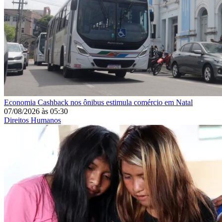
Economia
Cashback nos ônibus estimula comércio em Natal
07/08/2026
às
05:30
Direitos Humanos