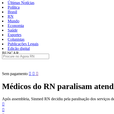
Últimas Notícias
Política
Brasil
RN
Mundo
Economia
Saúde
Esportes
Colunistas
Publicações Legais
Edição digital
BUSCAR
ÚLTIMAS
Pular
Sem pagamento
para
o
Médicos do RN paralisam atend
conteúdo
Após assembleia, Sinmed RN decidiu pela paralisação dos serviços d