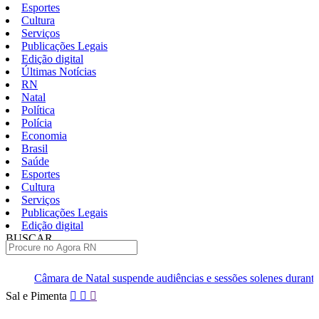
Esportes
Cultura
Serviços
Publicações Legais
Edição digital
Últimas Notícias
RN
Natal
Política
Polícia
Economia
Brasil
Saúde
Esportes
Cultura
Serviços
Publicações Legais
Edição digital
BUSCAR
ÚLTIMAS
 de Natal suspende audiências e sessões solenes durante campanha
Pular
Sal e Pimenta
para
o