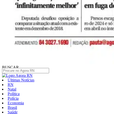
BUSCAR
Últimas Notícias
RN
Natal
Política
Polícia
Economia
Brasil
Saúde