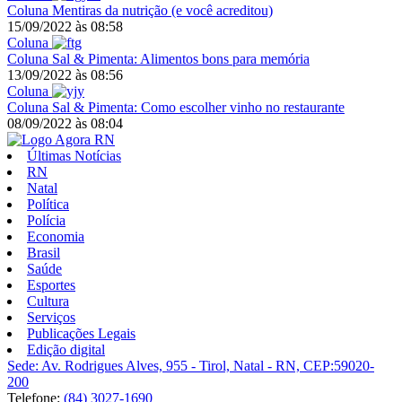
Coluna
Mentiras da nutrição (e você acreditou)
15/09/2022
às
08:58
Coluna
Coluna
Sal & Pimenta: Alimentos bons para memória
13/09/2022
às
08:56
Coluna
Coluna
Sal & Pimenta: Como escolher vinho no restaurante
08/09/2022
às
08:04
Últimas Notícias
RN
Natal
Política
Polícia
Economia
Brasil
Saúde
Esportes
Cultura
Serviços
Publicações Legais
Edição digital
Sede: Av. Rodrigues Alves, 955 - Tirol, Natal - RN, CEP:59020-
200
Telefone:
(84) 3027-1690