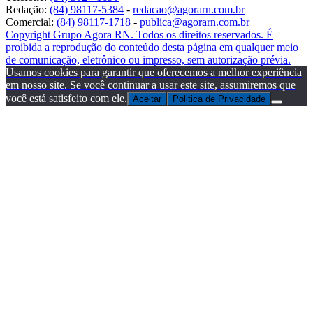
Redação:
(84) 98117-5384
-
redacao@agorarn.com.br
Comercial:
(84) 98117-1718
-
publica@agorarn.com.br
Copyright Grupo Agora RN. Todos os direitos reservados. É
proibida a reprodução do conteúdo desta página em qualquer meio
de comunicação, eletrônico ou impresso, sem autorização prévia.
Usamos cookies para garantir que oferecemos a melhor experiência
em nosso site. Se você continuar a usar este site, assumiremos que
você está satisfeito com ele.
Aceitar
Politica de Privacidade