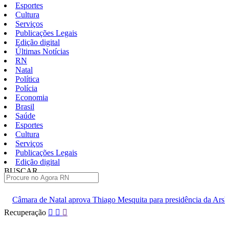
Esportes
Cultura
Serviços
Publicações Legais
Edição digital
Últimas Notícias
RN
Natal
Política
Polícia
Economia
Brasil
Saúde
Esportes
Cultura
Serviços
Publicações Legais
Edição digital
BUSCAR
ÚLTIMAS
rova Thiago Mesquita para presidência da Arsban
TRE confirma c
Pular
Recuperação
para
o