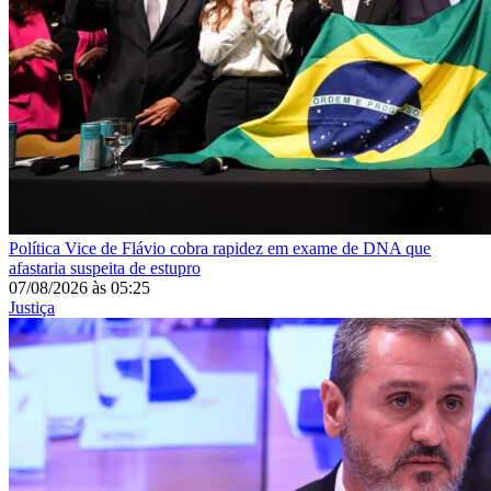
Política
Vice de Flávio cobra rapidez em exame de DNA que
afastaria suspeita de estupro
07/08/2026
às
05:25
Justiça