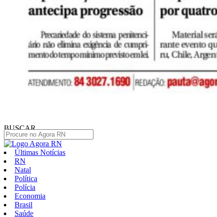
BUSCAR
Últimas Notícias
RN
Natal
Política
Polícia
Economia
Brasil
Saúde