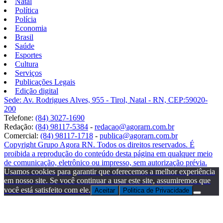
Natal
Política
Polícia
Economia
Brasil
Saúde
Esportes
Cultura
Serviços
Publicações Legais
Edição digital
Sede: Av. Rodrigues Alves, 955 - Tirol, Natal - RN, CEP:59020-
200
Telefone:
(84) 3027-1690
Redação:
(84) 98117-5384
-
redacao@agorarn.com.br
Comercial:
(84) 98117-1718
-
publica@agorarn.com.br
Copyright Grupo Agora RN. Todos os direitos reservados. É
proibida a reprodução do conteúdo desta página em qualquer meio
de comunicação, eletrônico ou impresso, sem autorização prévia.
Usamos cookies para garantir que oferecemos a melhor experiência
em nosso site. Se você continuar a usar este site, assumiremos que
você está satisfeito com ele.
Aceitar
Politica de Privacidade