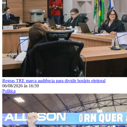
Regras
TRE marca audiência para dividir horário eleitoral
06/08/2026
às
16:59
Política