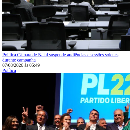
Política
Câmara de Natal suspende audiências e sessões solenes
durante campanha
07/08/2026
às
05:49
Política