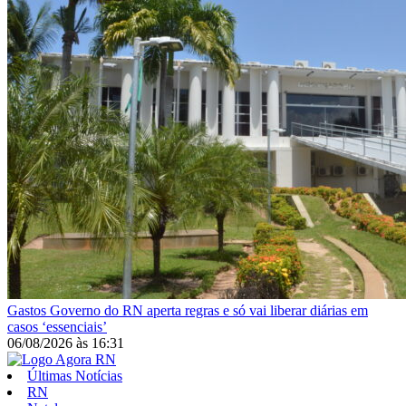
Gastos
Governo do RN aperta regras e só vai liberar diárias em
casos ‘essenciais’
06/08/2026
às
16:31
Últimas Notícias
RN