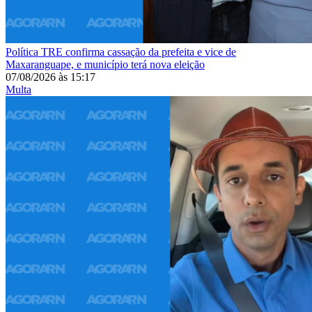
Política
TRE confirma cassação da prefeita e vice de
Maxaranguape, e município terá nova eleição
07/08/2026
às
15:17
Multa