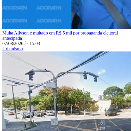
Multa
Allyson é multado em R$ 5 mil por propaganda eleitoral
antecipada
07/08/2026
às
15:03
Urbanismo