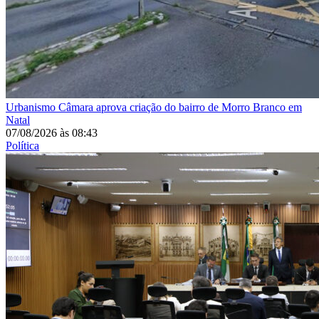
Urbanismo
Câmara aprova criação do bairro de Morro Branco em
Natal
07/08/2026
às
08:43
Política