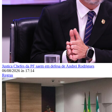
Justiça
Chefes da PF saem em defesa de Andrei Rodrigues
06/08/2026
às
17:14
Regras