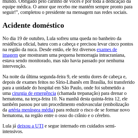
mundo. Obrigado pelo carinho de vocês e por toda a dedicação da
equipe médica. O amor que recebo me mantém sempre pronto para
seguir!”, completou o presidente na mensagem nas redes sociais.
Acidente doméstico
No dia 19 de outubro, Lula sofreu uma queda no banheiro da
residência oficial, bateu com a cabeça e precisou levar cinco pontos
na região da nuca. Desde então, ele fez diversos
exames de
imagem
que mostraram uma pequena hemorragia intracraniana,
estava sendo monitorado, mas não havia passado por nenhuma
intervenção.
Na noite da última segunda-feira 9, ele sentiu dores de cabeça e,
depois de exames feitos no Sírio-Libanês em Brasília, foi transferido
para a unidade do hospital em São Paulo, onde foi submetido a
uma
cirurgia de emergência
(chamada trepanação) para drenar o
hematoma, na terça-feira 10. Na manhã desta quinta-feira 12, ele
também passou por um procedimento endovascular (embolização
da
artéria meníngea média
) para reduzir o risco de se formar novo
hematoma, na região entre o osso do crânio e o cérebro.
Lula já
deixou a UTI
e segue internado em cuidados semi-
intensivos.