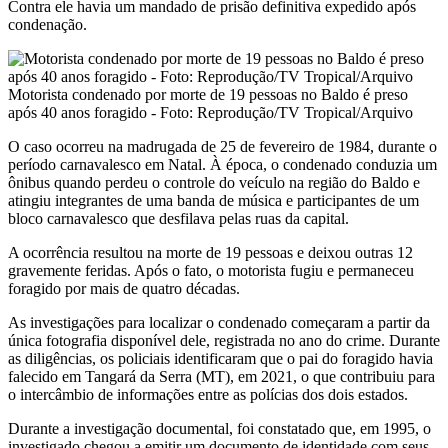
Contra ele havia um mandado de prisão definitiva expedido após
condenação.
Motorista condenado por morte de 19 pessoas no Baldo é preso
após 40 anos foragido - Foto: Reprodução/TV Tropical/Arquivo
O caso ocorreu na madrugada de 25 de fevereiro de 1984, durante o
período carnavalesco em Natal. À época, o condenado conduzia um
ônibus quando perdeu o controle do veículo na região do Baldo e
atingiu integrantes de uma banda de música e participantes de um
bloco carnavalesco que desfilava pelas ruas da capital.
A ocorrência resultou na morte de 19 pessoas e deixou outras 12
gravemente feridas. Após o fato, o motorista fugiu e permaneceu
foragido por mais de quatro décadas.
As investigações para localizar o condenado começaram a partir da
única fotografia disponível dele, registrada no ano do crime. Durante
as diligências, os policiais identificaram que o pai do foragido havia
falecido em Tangará da Serra (MT), em 2021, o que contribuiu para
o intercâmbio de informações entre as polícias dos dois estados.
Durante a investigação documental, foi constatado que, em 1995, o
investigado chegou a emitir um documento de identidade com seus