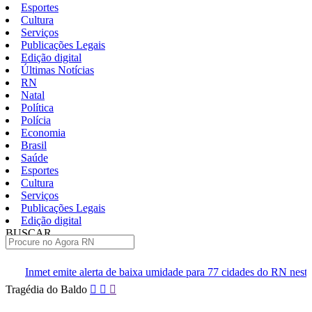
Esportes
Cultura
Serviços
Publicações Legais
Edição digital
Últimas Notícias
RN
Natal
Política
Polícia
Economia
Brasil
Saúde
Esportes
Cultura
Serviços
Publicações Legais
Edição digital
BUSCAR
ÚLTIMAS
rta de baixa umidade para 77 cidades do RN neste sábado
Polícia
Pular
Tragédia do Baldo
para
o