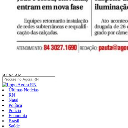
BUSCAR
Últimas Notícias
RN
Natal
Política
Polícia
Economia
Brasil
Saúde