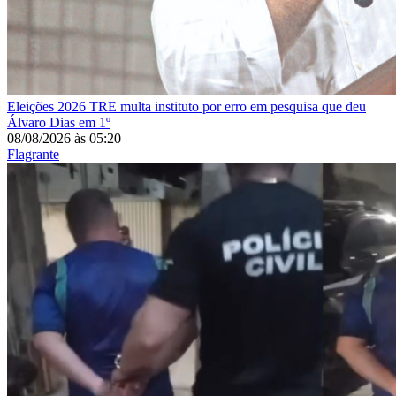
Eleições 2026
TRE multa instituto por erro em pesquisa que deu
Álvaro Dias em 1º
08/08/2026
às
05:20
Flagrante