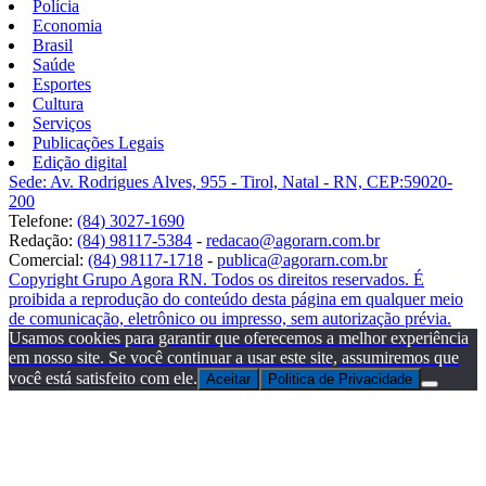
Polícia
Economia
Brasil
Saúde
Esportes
Cultura
Serviços
Publicações Legais
Edição digital
Sede: Av. Rodrigues Alves, 955 - Tirol, Natal - RN, CEP:59020-
200
Telefone:
(84) 3027-1690
Redação:
(84) 98117-5384
-
redacao@agorarn.com.br
Comercial:
(84) 98117-1718
-
publica@agorarn.com.br
Copyright Grupo Agora RN. Todos os direitos reservados. É
proibida a reprodução do conteúdo desta página em qualquer meio
de comunicação, eletrônico ou impresso, sem autorização prévia.
Usamos cookies para garantir que oferecemos a melhor experiência
em nosso site. Se você continuar a usar este site, assumiremos que
você está satisfeito com ele.
Aceitar
Politica de Privacidade