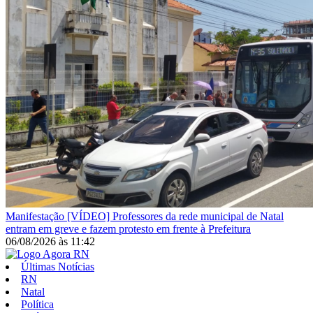
Manifestação
[VÍDEO] Professores da rede municipal de Natal
entram em greve e fazem protesto em frente à Prefeitura
06/08/2026
às
11:42
Últimas Notícias
RN
Natal
Política