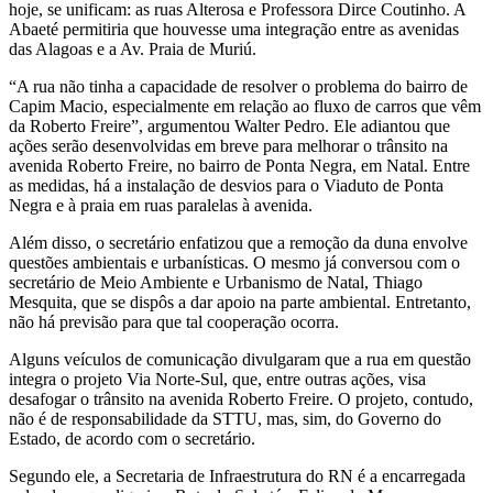
hoje, se unificam: as ruas Alterosa e Professora Dirce Coutinho. A
Abaeté permitiria que houvesse uma integração entre as avenidas
das Alagoas e a Av. Praia de Muriú.
“A rua não tinha a capacidade de resolver o problema do bairro de
Capim Macio, especialmente em relação ao fluxo de carros que vêm
da Roberto Freire”, argumentou Walter Pedro. Ele adiantou que
ações serão desenvolvidas em breve para melhorar o trânsito na
avenida Roberto Freire, no bairro de Ponta Negra, em Natal. Entre
as medidas, há a instalação de desvios para o Viaduto de Ponta
Negra e à praia em ruas paralelas à avenida.
Além disso, o secretário enfatizou que a remoção da duna envolve
questões ambientais e urbanísticas. O mesmo já conversou com o
secretário de Meio Ambiente e Urbanismo de Natal, Thiago
Mesquita, que se dispôs a dar apoio na parte ambiental. Entretanto,
não há previsão para que tal cooperação ocorra.
Alguns veículos de comunicação divulgaram que a rua em questão
integra o projeto Via Norte-Sul, que, entre outras ações, visa
desafogar o trânsito na avenida Roberto Freire. O projeto, contudo,
não é de responsabilidade da STTU, mas, sim, do Governo do
Estado, de acordo com o secretário.
Segundo ele, a Secretaria de Infraestrutura do RN é a encarregada