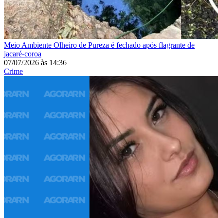
Meio Ambiente
Olheiro de Pureza é fechado após flagrante de
jacaré-coroa
07/07/2026
às
14:36
Crime