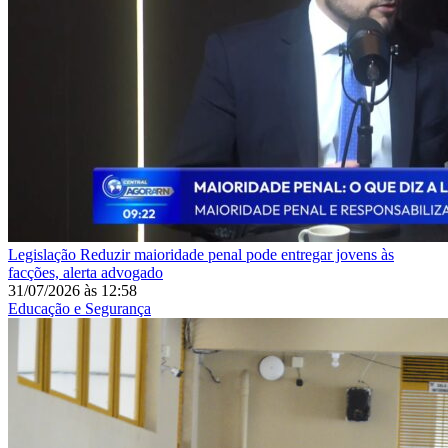
Legislação
Reduzir maioridade penal pode entregar jovens às
facções, alerta advogado
31/07/2026
às
12:58
Educação e Segurança