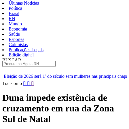
Últimas Notícias
Política
Brasil
RN
Mundo
Economia
Saúde
Esportes
Colunistas
Publicações Legais
Edição digital
BUSCAR
ÚLTIMAS
á 1ª do século sem mulheres nas principais chapas
Renan diz que
Pular
Transtorno
para
o
Duna impede existência de
conteúdo
cruzamento em rua da Zona
Sul de Natal