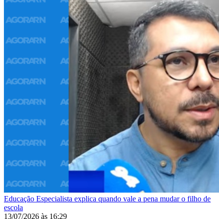
Educação
Especialista explica quando vale a pena mudar o filho de
escola
13/07/2026
às
16:29