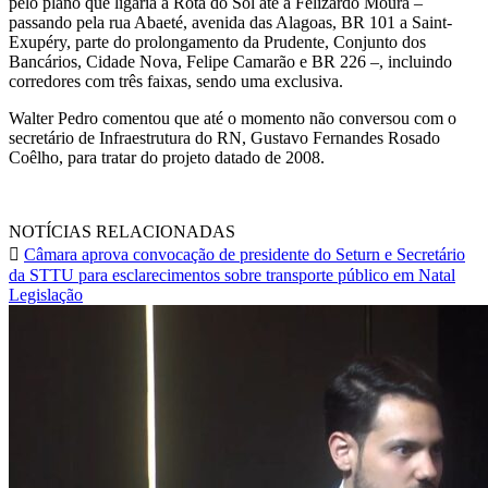
pelo plano que ligaria a Rota do Sol até a Felizardo Moura –
passando pela rua Abaeté, avenida das Alagoas, BR 101 a Saint-
Exupéry, parte do prolongamento da Prudente, Conjunto dos
Bancários, Cidade Nova, Felipe Camarão e BR 226 –, incluindo
corredores com três faixas, sendo uma exclusiva.
Walter Pedro comentou que até o momento não conversou com o
secretário de Infraestrutura do RN, Gustavo Fernandes Rosado
Coêlho, para tratar do projeto datado de 2008.
NOTÍCIAS RELACIONADAS
Câmara aprova convocação de presidente do Seturn e Secretário
da STTU para esclarecimentos sobre transporte público em Natal
Legislação