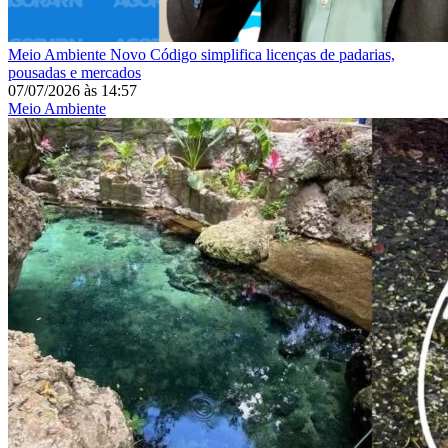
Meio Ambiente
Novo Código simplifica licenças de padarias,
pousadas e mercados
07/07/2026
às
14:57
Meio Ambiente