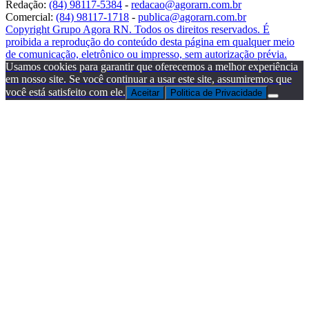
Redação:
(84) 98117-5384
-
redacao@agorarn.com.br
Comercial:
(84) 98117-1718
-
publica@agorarn.com.br
Copyright Grupo Agora RN. Todos os direitos reservados. É
proibida a reprodução do conteúdo desta página em qualquer meio
de comunicação, eletrônico ou impresso, sem autorização prévia.
Usamos cookies para garantir que oferecemos a melhor experiência
em nosso site. Se você continuar a usar este site, assumiremos que
você está satisfeito com ele.
Aceitar
Politica de Privacidade