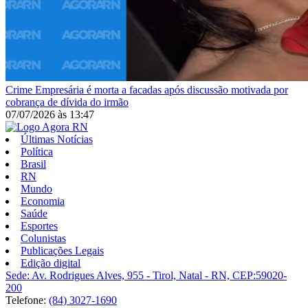
Crime
Empresária é morta a facadas após discussão motivada por
cobrança de dívida do irmão
07/07/2026
às
13:47
Últimas Notícias
Política
Brasil
RN
Mundo
Economia
Saúde
Esportes
Colunistas
Publicações Legais
Edição digital
Sede: Av. Rodrigues Alves, 955 - Tirol, Natal - RN, CEP:59020-
200
Telefone:
(84) 3027-1690