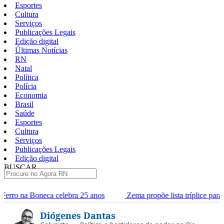
Esportes
Cultura
Serviços
Publicações Legais
Edição digital
Últimas Notícias
RN
Natal
Política
Polícia
Economia
Brasil
Saúde
Esportes
Cultura
Serviços
Publicações Legais
Edição digital
BUSCAR
ÚLTIMAS
 25 anos
Zema propõe lista tríplice para escolha dos ministros d
Pular
Diógenes Dantas
para
o