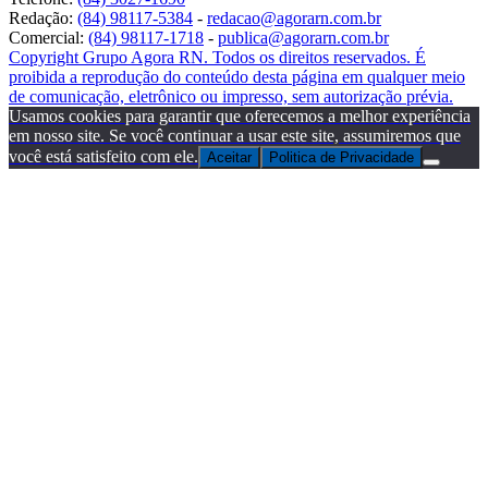
Redação:
(84) 98117-5384
-
redacao@agorarn.com.br
Comercial:
(84) 98117-1718
-
publica@agorarn.com.br
Copyright Grupo Agora RN. Todos os direitos reservados. É
proibida a reprodução do conteúdo desta página em qualquer meio
de comunicação, eletrônico ou impresso, sem autorização prévia.
Usamos cookies para garantir que oferecemos a melhor experiência
em nosso site. Se você continuar a usar este site, assumiremos que
você está satisfeito com ele.
Aceitar
Politica de Privacidade