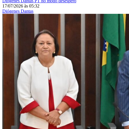
Diógenes Dantas
PT no modo desespero
17/07/2026
às
05:32
Diógenes Dantas