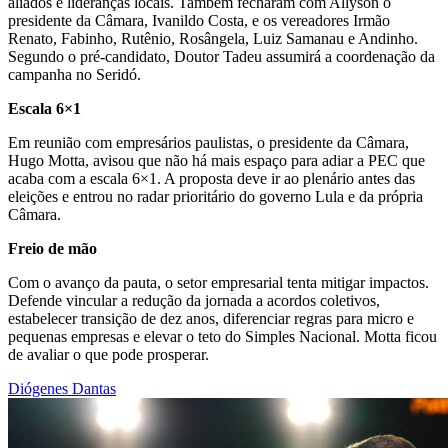
aliados e lideranças locais. Também fecharam com Allyson o
presidente da Câmara, Ivanildo Costa, e os vereadores Irmão
Renato, Fabinho, Rutênio, Rosângela, Luiz Samanau e Andinho.
Segundo o pré-candidato, Doutor Tadeu assumirá a coordenação da
campanha no Seridó.
Escala 6×1
Em reunião com empresários paulistas, o presidente da Câmara,
Hugo Motta, avisou que não há mais espaço para adiar a PEC que
acaba com a escala 6×1. A proposta deve ir ao plenário antes das
eleições e entrou no radar prioritário do governo Lula e da própria
Câmara.
Freio de mão
Com o avanço da pauta, o setor empresarial tenta mitigar impactos.
Defende vincular a redução da jornada a acordos coletivos,
estabelecer transição de dez anos, diferenciar regras para micro e
pequenas empresas e elevar o teto do Simples Nacional. Motta ficou
de avaliar o que pode prosperar.
Diógenes Dantas