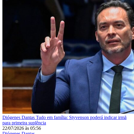
Diógenes Dantas
Tudo em família: Styvenson poderá indicar irmã
para primeira suplência
22/07/2026
às
05:56
Diógenes Dantas