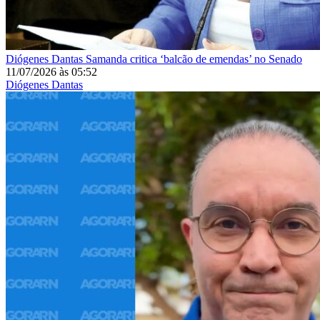
Diógenes Dantas
Samanda critica ‘balcão de emendas’ no Senado
11/07/2026
às
05:52
Diógenes Dantas