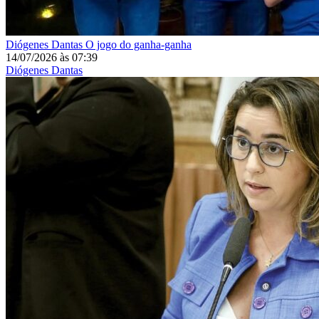
Diógenes Dantas
O jogo do ganha-ganha
14/07/2026
às
07:39
Diógenes Dantas