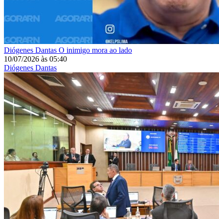
Diógenes Dantas
O inimigo mora ao lado
10/07/2026
às
05:40
Diógenes Dantas