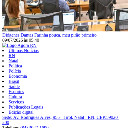
Diógenes Dantas
Farinha pouca, meu pirão primeiro
09/07/2026
às
05:40
Últimas Notícias
RN
Natal
Política
Polícia
Economia
Brasil
Saúde
Esportes
Cultura
Serviços
Publicações Legais
Edição digital
Sede: Av. Rodrigues Alves, 955 - Tirol, Natal - RN, CEP:59020-
200
Telefone:
(84) 3027-1690