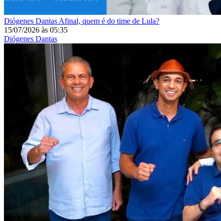
Diógenes Dantas
Afinal, quem é do time de Lula?
15/07/2026
às
05:35
Diógenes Dantas