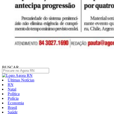
BUSCAR
Últimas Notícias
RN
Natal
Política
Polícia
Economia
Brasil
Saúde