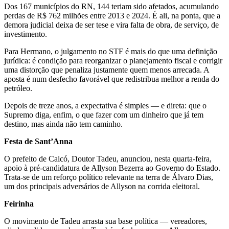
Dos 167 municípios do RN, 144 teriam sido afetados, acumulando
perdas de R$ 762 milhões entre 2013 e 2024. É ali, na ponta, que a
demora judicial deixa de ser tese e vira falta de obra, de serviço, de
investimento.
Para Hermano, o julgamento no STF é mais do que uma definição
jurídica: é condição para reorganizar o planejamento fiscal e corrigir
uma distorção que penaliza justamente quem menos arrecada. A
aposta é num desfecho favorável que redistribua melhor a renda do
petróleo.
Depois de treze anos, a expectativa é simples — e direta: que o
Supremo diga, enfim, o que fazer com um dinheiro que já tem
destino, mas ainda não tem caminho.
Festa de Sant’Anna
O prefeito de Caicó, Doutor Tadeu, anunciou, nesta quarta-feira,
apoio à pré-candidatura de Allyson Bezerra ao Governo do Estado.
Trata-se de um reforço político relevante na terra de Álvaro Dias,
um dos principais adversários de Allyson na corrida eleitoral.
Feirinha
O movimento de Tadeu arrasta sua base política — vereadores,