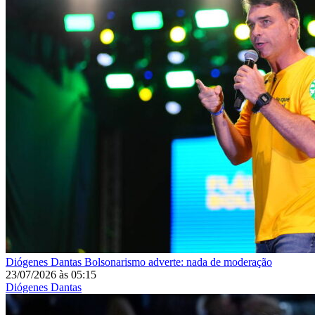
Diógenes Dantas
Bolsonarismo adverte: nada de moderação
23/07/2026
às
05:15
Diógenes Dantas