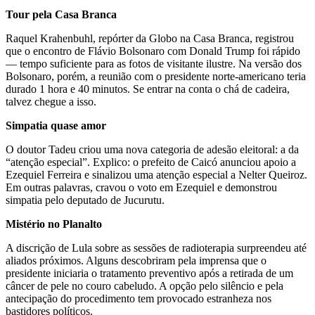
Tour pela Casa Branca
Raquel Krahenbuhl, repórter da Globo na Casa Branca, registrou
que o encontro de Flávio Bolsonaro com Donald Trump foi rápido
— tempo suficiente para as fotos de visitante ilustre. Na versão dos
Bolsonaro, porém, a reunião com o presidente norte-americano teria
durado 1 hora e 40 minutos. Se entrar na conta o chá de cadeira,
talvez chegue a isso.
Simpatia quase amor
O doutor Tadeu criou uma nova categoria de adesão eleitoral: a da
“atenção especial”. Explico: o prefeito de Caicó anunciou apoio a
Ezequiel Ferreira e sinalizou uma atenção especial a Nelter Queiroz.
Em outras palavras, cravou o voto em Ezequiel e demonstrou
simpatia pelo deputado de Jucurutu.
Mistério no Planalto
A discrição de Lula sobre as sessões de radioterapia surpreendeu até
aliados próximos. Alguns descobriram pela imprensa que o
presidente iniciaria o tratamento preventivo após a retirada de um
câncer de pele no couro cabeludo. A opção pelo silêncio e pela
antecipação do procedimento tem provocado estranheza nos
bastidores políticos.