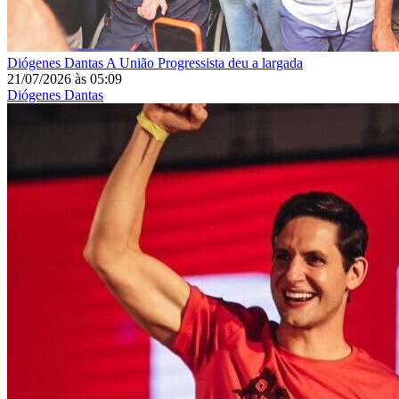
Diógenes Dantas
A União Progressista deu a largada
21/07/2026
às
05:09
Diógenes Dantas