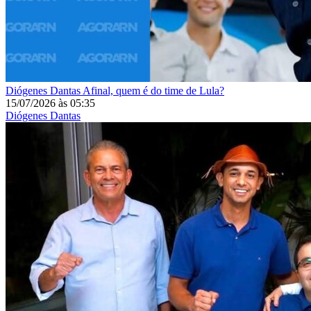
Diógenes Dantas
Afinal, quem é do time de Lula?
15/07/2026
às
05:35
Diógenes Dantas