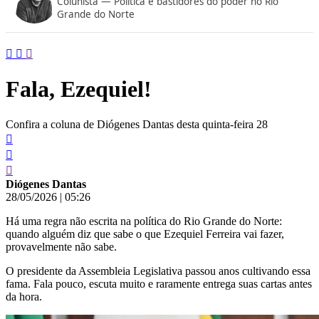
Colunista — Política e bastidores do poder no Rio
conteúdo
Grande do Norte
Fala, Ezequiel!
Confira a coluna de Diógenes Dantas desta quinta-feira 28
Diógenes Dantas
28/05/2026
|
05:26
Há uma regra não escrita na política do Rio Grande do Norte:
quando alguém diz que sabe o que Ezequiel Ferreira vai fazer,
provavelmente não sabe.
O presidente da Assembleia Legislativa passou anos cultivando essa
fama. Fala pouco, escuta muito e raramente entrega suas cartas antes
da hora.