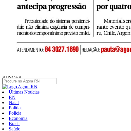
BUSCAR
Últimas Notícias
RN
Natal
Política
Polícia
Economia
Brasil
Saúde