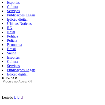
Esportes
Cultura
Serviços
Publicações Legais
Edição digital
Últimas Notícias
RN
Natal
Política
Polícia
Economia
Brasil
Saúde
Esportes
Cultura
Serviços
Publicações Legais
Edição digital
BUSCAR
ÚLTIMAS
Pular
Legado
para
o