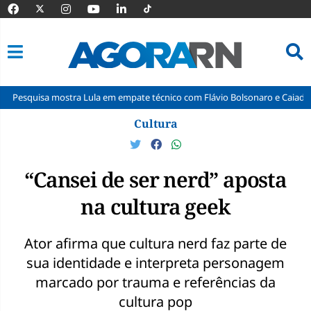
mostra Lula em empate técnico com Flávio Bolsonaro e Caiado no segundo 
Pular
Cultura
para
o
conteúdo
“Cansei de ser nerd” aposta
na cultura geek
Ator afirma que cultura nerd faz parte de
sua identidade e interpreta personagem
marcado por trauma e referências da
cultura pop