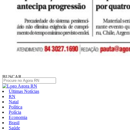
BUSCAR
Últimas Notícias
RN
Natal
Política
Polícia
Economia
Brasil
Saúde