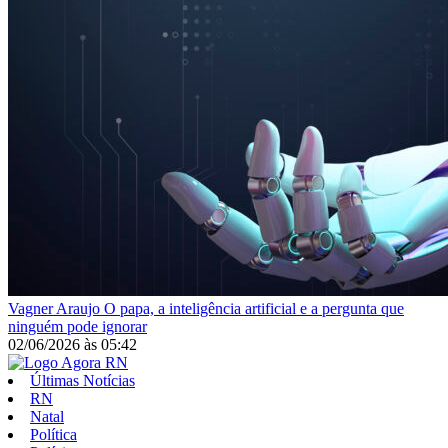
Vagner Araujo
O papa, a inteligência artificial e a pergunta que
ninguém pode ignorar
02/06/2026
às
05:42
Últimas Notícias
RN
Natal
Política