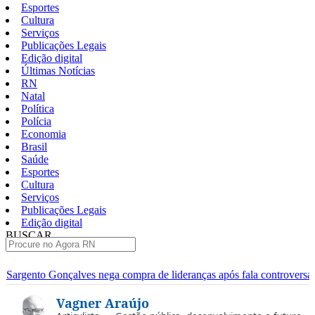
Esportes
Cultura
Serviços
Publicações Legais
Edição digital
Últimas Notícias
RN
Natal
Política
Polícia
Economia
Brasil
Saúde
Esportes
Cultura
Serviços
Publicações Legais
Edição digital
BUSCAR
ÚLTIMAS
ega compra de lideranças após fala controversa em entrevista
Câ
Pular
Vagner Araújo
para
o