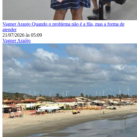
Vagner Araujo
Quando o problema não é a fila, mas a forma de
atender
21/07/2026
às
05:09
Vagner Araújo