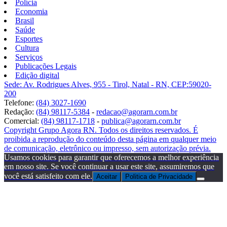
Polícia
Economia
Brasil
Saúde
Esportes
Cultura
Serviços
Publicações Legais
Edição digital
Sede: Av. Rodrigues Alves, 955 - Tirol, Natal - RN, CEP:59020-
200
Telefone:
(84) 3027-1690
Redação:
(84) 98117-5384
-
redacao@agorarn.com.br
Comercial:
(84) 98117-1718
-
publica@agorarn.com.br
Copyright Grupo Agora RN. Todos os direitos reservados. É
proibida a reprodução do conteúdo desta página em qualquer meio
de comunicação, eletrônico ou impresso, sem autorização prévia.
Usamos cookies para garantir que oferecemos a melhor experiência
em nosso site. Se você continuar a usar este site, assumiremos que
você está satisfeito com ele.
Aceitar
Politica de Privacidade