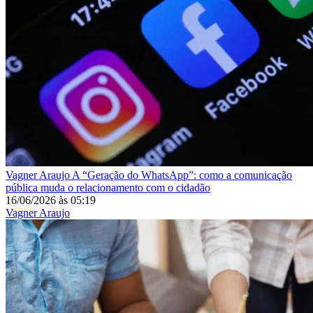
Vagner Araujo
A “Geração do WhatsApp”: como a comunicação
pública muda o relacionamento com o cidadão
16/06/2026
às
05:19
Vagner Araujo