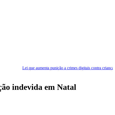
que aumenta punição a crimes digitais contra crianças é sancionada
ação indevida em Natal