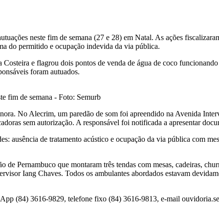
tuações neste fim de semana (27 e 28) em Natal. As ações fiscalizaram 
ma do permitido e ocupação indevida da via pública.
ia Costeira e flagrou dois pontos de venda de água de coco funcionand
sponsáveis foram autuados.
ste fim de semana - Foto: Semurb
nora. No Alecrim, um paredão de som foi apreendido na Avenida Interve
adoras sem autorização. A responsável foi notificada a apresentar docum
s: ausência de tratamento acústico e ocupação da via pública com mesa
ão de Pernambuco que montaram três tendas com mesas, cadeiras, churra
upervisor Iang Chaves. Todos os ambulantes abordados estavam devidam
sApp (84) 3616-9829, telefone fixo (84) 3616-9813, e-mail
ouvidoria.s