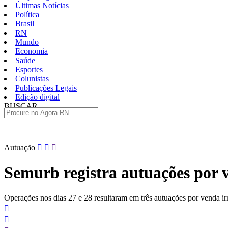
Últimas Notícias
Política
Brasil
RN
Mundo
Economia
Saúde
Esportes
Colunistas
Publicações Legais
Edição digital
BUSCAR
ÚLTIMAS
Pular
Autuação
para
o
Semurb registra autuações por v
conteúdo
Operações nos dias 27 e 28 resultaram em três autuações por venda ir