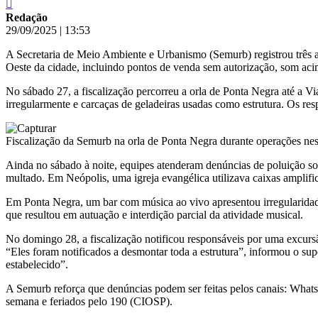
Redação
29/09/2025
|
13:53
A Secretaria de Meio Ambiente e Urbanismo (Semurb) registrou três au
Oeste da cidade, incluindo pontos de venda sem autorização, som aci
No sábado 27, a fiscalização percorreu a orla de Ponta Negra até a V
irregularmente e carcaças de geladeiras usadas como estrutura. Os re
Fiscalização da Semurb na orla de Ponta Negra durante operações ne
Ainda no sábado à noite, equipes atenderam denúncias de poluição so
multado. Em Neópolis, uma igreja evangélica utilizava caixas amplific
Em Ponta Negra, um bar com música ao vivo apresentou irregularidade
que resultou em autuação e interdição parcial da atividade musical.
No domingo 28, a fiscalização notificou responsáveis por uma excurs
“Eles foram notificados a desmontar toda a estrutura”, informou o s
estabelecido”.
A Semurb reforça que denúncias podem ser feitas pelos canais: What
semana e feriados pelo 190 (CIOSP).