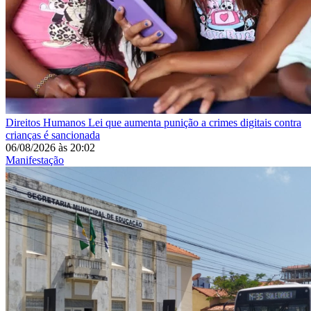
Direitos Humanos
Lei que aumenta punição a crimes digitais contra
crianças é sancionada
06/08/2026
às
20:02
Manifestação