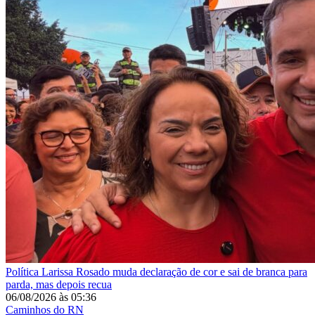
Política
Larissa Rosado muda declaração de cor e sai de branca para
parda, mas depois recua
06/08/2026
às
05:36
Caminhos do RN