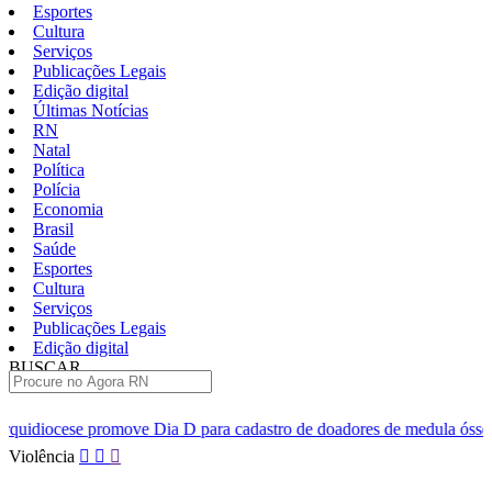
Esportes
Cultura
Serviços
Publicações Legais
Edição digital
Últimas Notícias
RN
Natal
Política
Polícia
Economia
Brasil
Saúde
Esportes
Cultura
Serviços
Publicações Legais
Edição digital
BUSCAR
ÚLTIMAS
a D para cadastro de doadores de medula óssea em Natal
Quatro
Pular
Violência
para
o