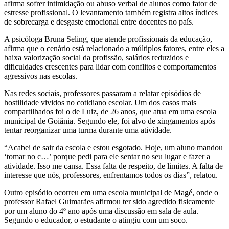
afirma sofrer intimidação ou abuso verbal de alunos como fator de
estresse profissional. O levantamento também registra altos índices
de sobrecarga e desgaste emocional entre docentes no país.
A psicóloga Bruna Seling, que atende profissionais da educação,
afirma que o cenário está relacionado a múltiplos fatores, entre eles a
baixa valorização social da profissão, salários reduzidos e
dificuldades crescentes para lidar com conflitos e comportamentos
agressivos nas escolas.
Nas redes sociais, professores passaram a relatar episódios de
hostilidade vividos no cotidiano escolar. Um dos casos mais
compartilhados foi o de Luiz, de 26 anos, que atua em uma escola
municipal de Goiânia. Segundo ele, foi alvo de xingamentos após
tentar reorganizar uma turma durante uma atividade.
“Acabei de sair da escola e estou esgotado. Hoje, um aluno mandou
‘tomar no c…’ porque pedi para ele sentar no seu lugar e fazer a
atividade. Isso me cansa. Essa falta de respeito, de limites. A falta de
interesse que nós, professores, enfrentamos todos os dias”, relatou.
Outro episódio ocorreu em uma escola municipal de Magé, onde o
professor Rafael Guimarães afirmou ter sido agredido fisicamente
por um aluno do 4º ano após uma discussão em sala de aula.
Segundo o educador, o estudante o atingiu com um soco.