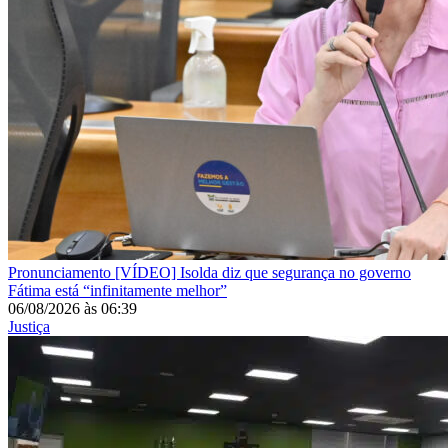
Pronunciamento
[VÍDEO] Isolda diz que segurança no governo
Fátima está “infinitamente melhor”
06/08/2026
às
06:39
Justiça