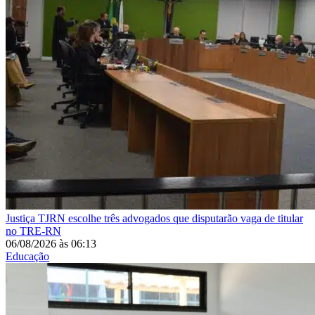
Justiça
TJRN escolhe três advogados que disputarão vaga de titular
no TRE-RN
06/08/2026
às
06:13
Educação