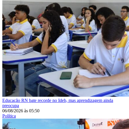
Educação
RN bate recorde no Ideb, mas aprendizagem ainda
preocupa
06/08/2026
às
05:50
Política