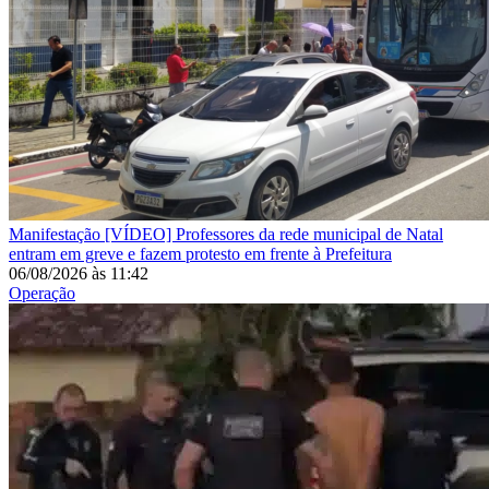
Manifestação
[VÍDEO] Professores da rede municipal de Natal
entram em greve e fazem protesto em frente à Prefeitura
06/08/2026
às
11:42
Operação