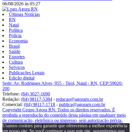
06/08/2026
às
05:27
Últimas Notícias
RN
Natal
Política
Polícia
Economia
Brasil
Saúde
Esportes
Cultura
Serviços
Publicações Legais
Edição digital
Sede: Av. Rodrigues Alves, 955 - Tirol, Natal - RN, CEP:59020-
200
Telefone:
(84) 3027-1690
Redação:
(84) 98117-5384
-
redacao@agorarn.com.br
Comercial:
(84) 98117-1718
-
publica@agorarn.com.br
Copyright Grupo Agora RN. Todos os direitos reservados. É
proibida a reprodução do conteúdo desta página em qualquer meio
de comunicação, eletrônico ou impresso, sem autorização prévia.
Usamos cookies para garantir que oferecemos a melhor experiência
em nosso site. Se você continuar a usar este site, assumiremos que