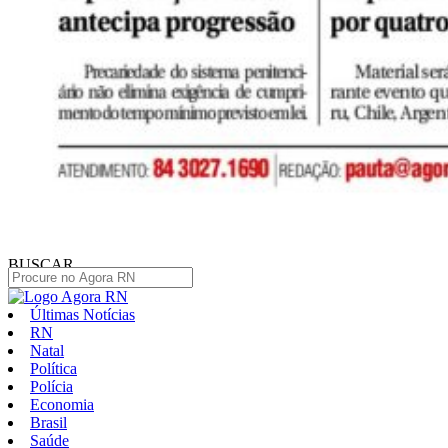
BUSCAR
Últimas Notícias
RN
Natal
Política
Polícia
Economia
Brasil
Saúde