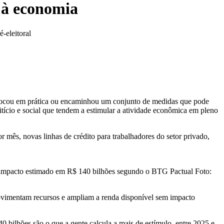
 à economia
-eleitoral
 colocou em prática ou encaminhou um conjunto de medidas que pode
ditício e social que tendem a estimular a atividade econômica em pleno
 mês, novas linhas de crédito para trabalhadores do setor privado,
.
com impacto estimado em R$ 140 bilhões segundo o BTG Pactual Foto:
movimentam recursos e ampliam a renda disponível sem impacto
bilhões são o que a gente calcula a mais de estímulo, entre 2025 e