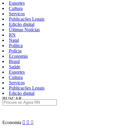
Esportes
Cultura
Serviços
Publicações Legais
Edição digital
Últimas Notícias
RN
Natal
Política
Polícia
Economia
Brasil
Saúde
Esportes
Cultura
Serviços
Publicações Legais
Edição digital
BUSCAR
ÚLTIMAS
Pular
Economia
para
o