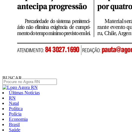
BUSCAR
Últimas Notícias
RN
Natal
Política
Polícia
Economia
Brasil
Saúde