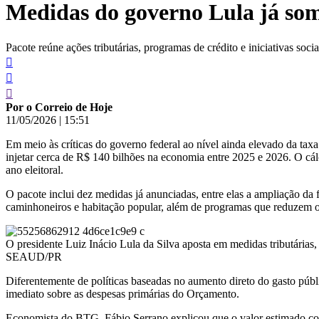
Medidas do governo Lula já so
conteúdo
Pacote reúne ações tributárias, programas de crédito e iniciativas soc
Por o Correio de Hoje
11/05/2026
|
15:51
Em meio às críticas do governo federal ao nível ainda elevado da tax
injetar cerca de R$ 140 bilhões na economia entre 2025 e 2026. O cálc
ano eleitoral.
O pacote inclui dez medidas já anunciadas, entre elas a ampliação da 
caminhoneiros e habitação popular, além de programas que reduzem o c
O presidente Luiz Inácio Lula da Silva aposta em medidas tributária
SEAUD/PR
Diferentemente de políticas baseadas no aumento direto do gasto pú
imediato sobre as despesas primárias do Orçamento.
Economista do BTG, Fábio Serrano explicou que o valor estimado corr