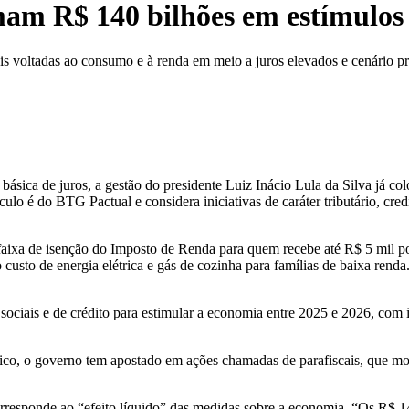
mam R$ 140 bilhões em estímulos
iais voltadas ao consumo e à renda em meio a juros elevados e cenário pré
a básica de juros, a gestão do presidente Luiz Inácio Lula da Silva já
ulo é do BTG Pactual e considera iniciativas de caráter tributário, cre
faixa de isenção do Imposto de Renda para quem recebe até R$ 5 mil por
usto de energia elétrica e gás de cozinha para famílias de baixa renda
s, sociais e de crédito para estimular a economia entre 2025 e 2026, 
blico, o governo tem apostado em ações chamadas de parafiscais, que 
esponde ao “efeito líquido” das medidas sobre a economia. “Os R$ 140 