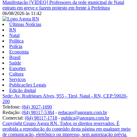
Manifestação
[VÍDEO] Professores da rede municipal de Natal
entram em greve e fazem protesto em frente à Prefeitura
06/08/2026
às
11:42
Últimas Notícias
RN
Natal
Política
Polícia
Economia
Brasil
Saúde
Esportes
Cultura
Serviços
Publicações Legais
Edição digital
Sede: Av. Rodrigues Alves, 955 - Tirol, Natal - RN, CEP:59020-
200
Telefone:
(84) 3027-1690
Redação:
(84) 98117-5384
-
redacao@agorarn.com.br
Comercial:
(84) 98117-1718
-
publica@agorarn.com.br
Copyright Grupo Agora RN. Todos os direitos reservados. É
proibida a reprodução do conteúdo desta página em qualquer meio
de comunicação, eletrônico ou impresso, sem autorização prévia.