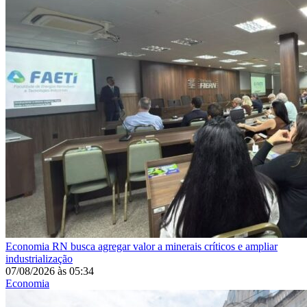
Economia
RN busca agregar valor a minerais críticos e ampliar
industrialização
07/08/2026
às
05:34
Economia