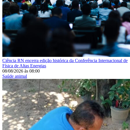
Ciência
RN encerra edição histórica da Conferência Internacional de
Física de Altas Energias
08/08/2026
às
08:00
Saúde animal