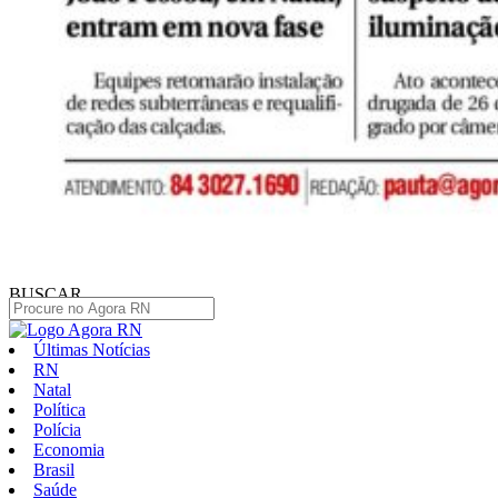
BUSCAR
Últimas Notícias
RN
Natal
Política
Polícia
Economia
Brasil
Saúde