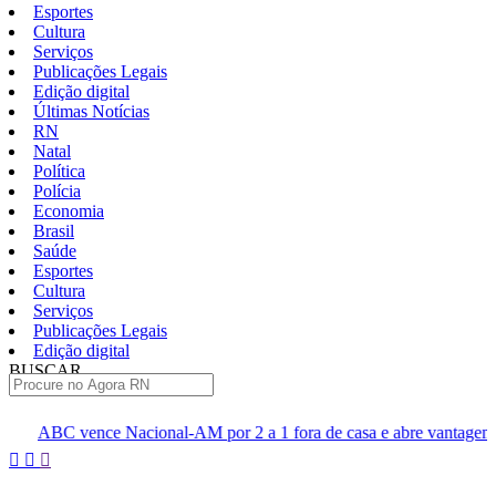
Esportes
Cultura
Serviços
Publicações Legais
Edição digital
Últimas Notícias
RN
Natal
Política
Polícia
Economia
Brasil
Saúde
Esportes
Cultura
Serviços
Publicações Legais
Edição digital
BUSCAR
ÚLTIMAS
al-AM por 2 a 1 fora de casa e abre vantagem nas quartas
Cine
Pular
para
o