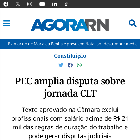
o de Maria da Penha é preso em Natal por descumprir medida protetiva
Pular
Constituição
para
o
conteúdo
PEC amplia disputa sobre
jornada CLT
Texto aprovado na Câmara exclui
profissionais com salário acima de R$ 21
mil das regras de duração do trabalho e
pode gerar disputas judiciais