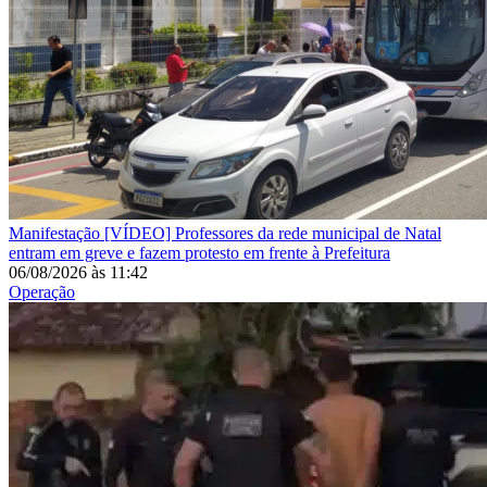
Manifestação
[VÍDEO] Professores da rede municipal de Natal
entram em greve e fazem protesto em frente à Prefeitura
06/08/2026
às
11:42
Operação