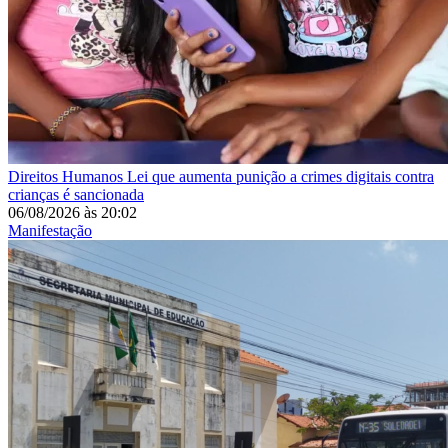
Direitos Humanos
Lei que aumenta punição a crimes digitais contra
crianças é sancionada
06/08/2026
às
20:02
Manifestação