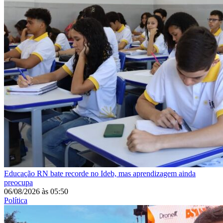
Educação
RN bate recorde no Ideb, mas aprendizagem ainda
preocupa
06/08/2026
às
05:50
Política