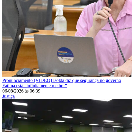
Pronunciamento
[VÍDEO] Isolda diz que segurança no governo
Fátima está “infinitamente melhor”
06/08/2026
às
06:39
Justiça