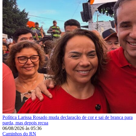
Política
Larissa Rosado muda declaração de cor e sai de branca para
parda, mas depois recua
06/08/2026
às
05:36
Caminhos do RN