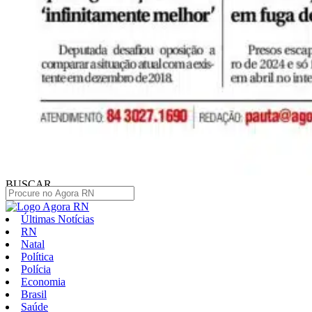
BUSCAR
Últimas Notícias
RN
Natal
Política
Polícia
Economia
Brasil
Saúde