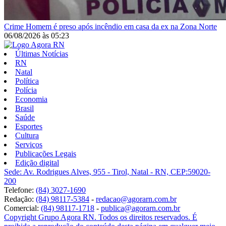
Crime
Homem é preso após incêndio em casa da ex na Zona Norte
06/08/2026
às
05:23
Últimas Notícias
RN
Natal
Política
Polícia
Economia
Brasil
Saúde
Esportes
Cultura
Serviços
Publicações Legais
Edição digital
Sede: Av. Rodrigues Alves, 955 - Tirol, Natal - RN, CEP:59020-
200
Telefone:
(84) 3027-1690
Redação:
(84) 98117-5384
-
redacao@agorarn.com.br
Comercial:
(84) 98117-1718
-
publica@agorarn.com.br
Copyright Grupo Agora RN. Todos os direitos reservados. É