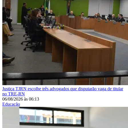
Justiça
TJRN escolhe três advogados que disputarão vaga de titular
no TRE-RN
06/08/2026
às
06:13
Educação