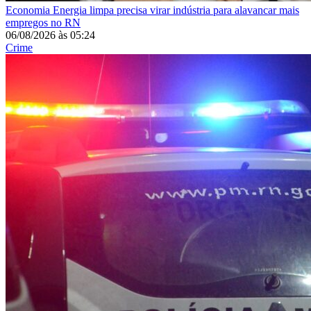
Economia
Energia limpa precisa virar indústria para alavancar mais
empregos no RN
06/08/2026
às
05:24
Crime