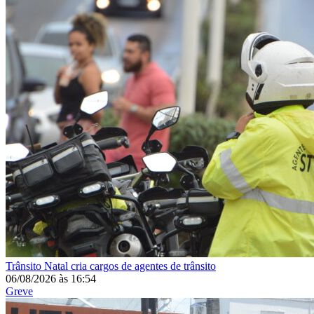
Trânsito
Natal cria cargos de agentes de trânsito
06/08/2026
às
16:54
Greve