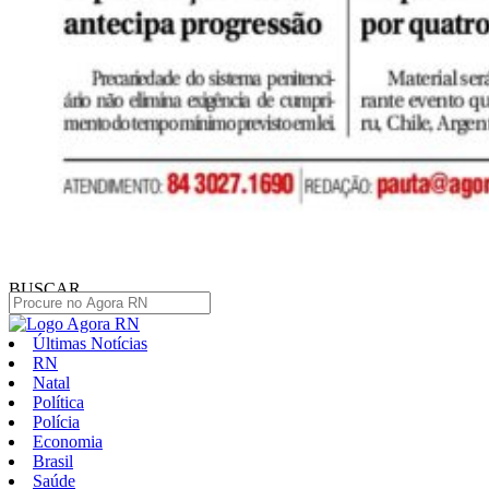
BUSCAR
Últimas Notícias
RN
Natal
Política
Polícia
Economia
Brasil
Saúde