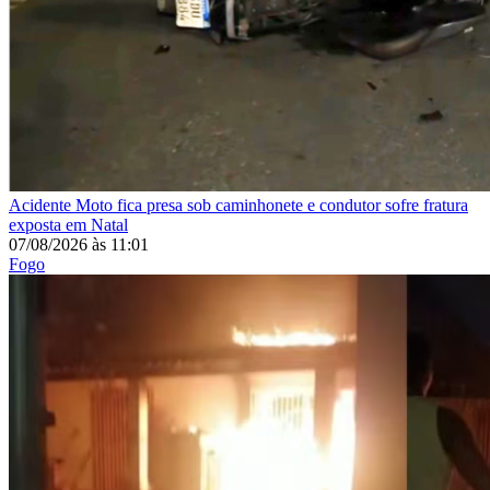
Acidente
Moto fica presa sob caminhonete e condutor sofre fratura
exposta em Natal
07/08/2026
às
11:01
Fogo