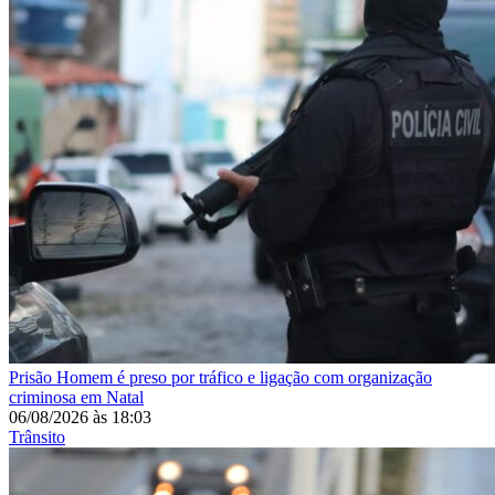
Prisão
Homem é preso por tráfico e ligação com organização
criminosa em Natal
06/08/2026
às
18:03
Trânsito