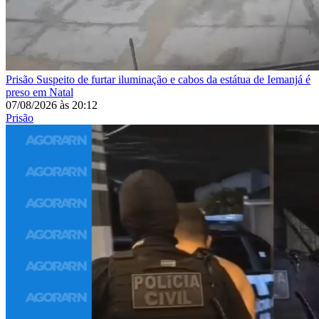
Prisão
Suspeito de furtar iluminação e cabos da estátua de Iemanjá é
preso em Natal
07/08/2026
às
20:12
Prisão