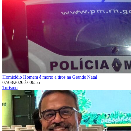
Homicídio
Homem é morto a tiros na Grande Natal
07/08/2026
às
06:55
Turismo