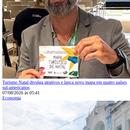
Turismo
Natal divulga atrativos e lança novo mapa em quatro países
sul-americanos
07/08/2026
às
05:41
Economia