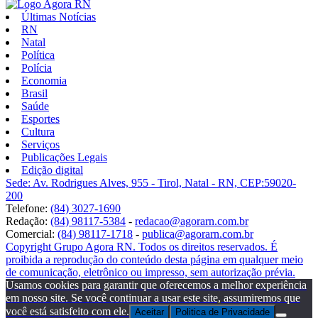
Últimas Notícias
RN
Natal
Política
Polícia
Economia
Brasil
Saúde
Esportes
Cultura
Serviços
Publicações Legais
Edição digital
Sede: Av. Rodrigues Alves, 955 - Tirol, Natal - RN, CEP:59020-
200
Telefone:
(84) 3027-1690
Redação:
(84) 98117-5384
-
redacao@agorarn.com.br
Comercial:
(84) 98117-1718
-
publica@agorarn.com.br
Copyright Grupo Agora RN. Todos os direitos reservados. É
proibida a reprodução do conteúdo desta página em qualquer meio
de comunicação, eletrônico ou impresso, sem autorização prévia.
Usamos cookies para garantir que oferecemos a melhor experiência
em nosso site. Se você continuar a usar este site, assumiremos que
você está satisfeito com ele.
Aceitar
Politica de Privacidade