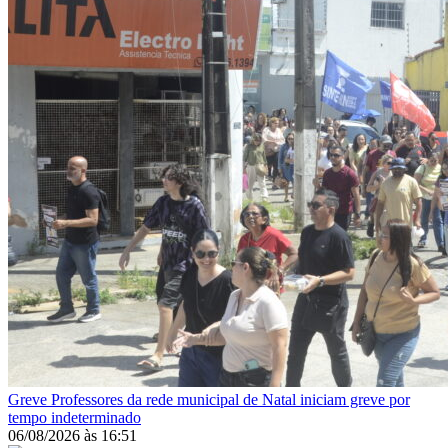
Greve
Professores da rede municipal de Natal iniciam greve por
tempo indeterminado
06/08/2026
às
16:51