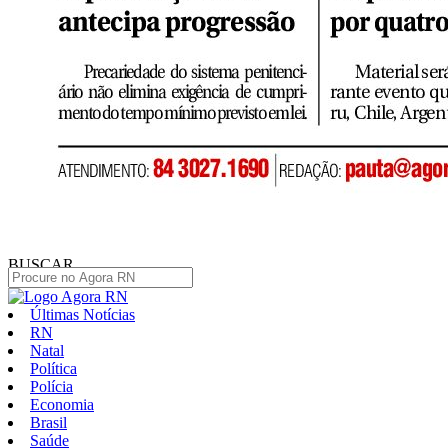
BUSCAR
Últimas Notícias
RN
Natal
Política
Polícia
Economia
Brasil
Saúde