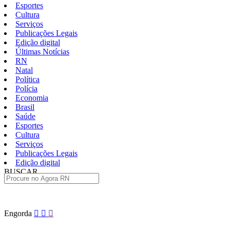
Esportes
Cultura
Serviços
Publicações Legais
Edição digital
Últimas Notícias
RN
Natal
Política
Polícia
Economia
Brasil
Saúde
Esportes
Cultura
Serviços
Publicações Legais
Edição digital
BUSCAR
ÚLTIMAS
Pular
Engorda
para
o