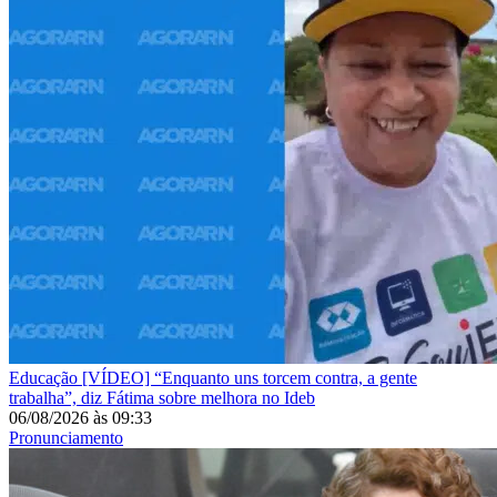
Educação
[VÍDEO] “Enquanto uns torcem contra, a gente
trabalha”, diz Fátima sobre melhora no Ideb
06/08/2026
às
09:33
Pronunciamento