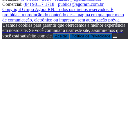
Comercial:
(84) 98117-1718
-
publica@agorarn.com.br
Copyright Grupo Agora RN. Todos os direitos reservados. É
proibida a reprodução do conteúdo desta página em qualquer meio
de comunicação, eletrônico ou impresso, sem autorização prévia.
Usamos cookies para garantir que oferecemos a melhor experiência
em nosso site. Se você continuar a usar este site, assumiremos que
você está satisfeito com ele.
Aceitar
Politica de Privacidade