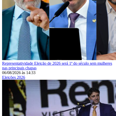
Representatividade
Eleição de 2026 será 1ª do século sem mulheres
nas principais chapas
06/08/2026
às
14:33
Eleições 2026