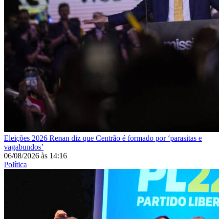
Eleições 2026
Renan diz que Centrão é formado por ‘parasitas e
vagabundos’
06/08/2026
às
14:16
Política