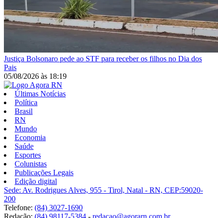
Justiça
Bolsonaro pede ao STF para receber os filhos no Dia dos
Pais
05/08/2026
às
18:19
Últimas Notícias
Política
Brasil
RN
Mundo
Economia
Saúde
Esportes
Colunistas
Publicações Legais
Edição digital
Sede: Av. Rodrigues Alves, 955 - Tirol, Natal - RN, CEP:59020-
200
Telefone:
(84) 3027-1690
Redação:
(84) 98117-5384
-
redacao@agorarn.com.br