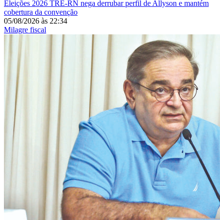
Eleições 2026
TRE-RN nega derrubar perfil de Allyson e mantém
cobertura da convenção
05/08/2026
às
22:34
Milagre fiscal