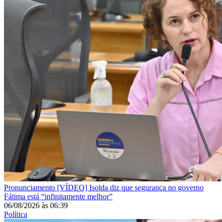
Pronunciamento
[VÍDEO] Isolda diz que segurança no governo
Fátima está “infinitamente melhor”
06/08/2026
às
06:39
Política