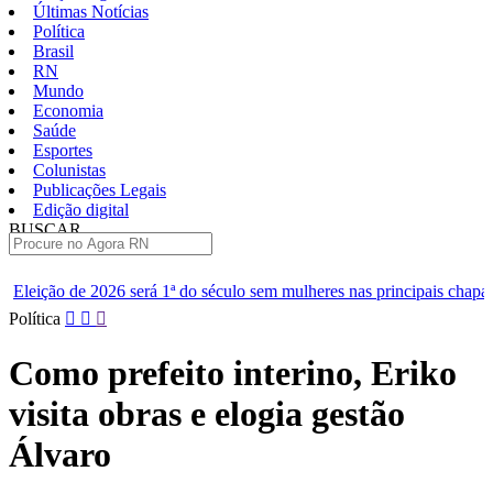
Últimas Notícias
Política
Brasil
RN
Mundo
Economia
Saúde
Esportes
Colunistas
Publicações Legais
Edição digital
BUSCAR
ÚLTIMAS
1ª do século sem mulheres nas principais chapas
Renan diz que Ce
Pular
Política
para
o
Como prefeito interino, Eriko
conteúdo
visita obras e elogia gestão
Álvaro