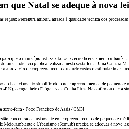
m que Natal se adeque à nova lei
s regras; Prefeitura atribuiu atrasos à qualidade técnica dos processoss
 para que o município reduza a burocracia no licenciamento urbanístic
 durante audiência pública realizada nesta sexta-feira 19 na Câmara Mu
r a aprovação de empreendimentos, reduzir custos e estimular investimen
uso do licenciamento simplificado para empreendimentos de pequeno e m
on-RN), o engenheiro Diógenes da Cunha Lima Neto afirmou que a simpl
 sexta-feira - Foto: Francisco de Assis / CMN
 estão concentrados justamente em empreendimentos de pequeno e méd
l de Meio Ambiente e Urbanismo (Semurb) precisa se adequar à nova legis