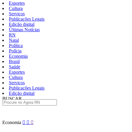
Esportes
Cultura
Serviços
Publicações Legais
Edição digital
Últimas Notícias
RN
Natal
Política
Polícia
Economia
Brasil
Saúde
Esportes
Cultura
Serviços
Publicações Legais
Edição digital
BUSCAR
ÚLTIMAS
Pular
Economia
para
o