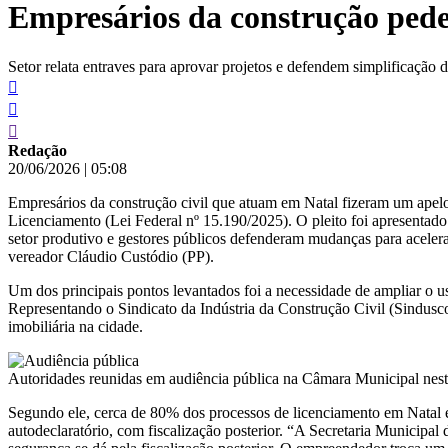
Empresários da construção pede
conteúdo
Setor relata entraves para aprovar projetos e defendem simplificação da
Redação
20/06/2026
|
05:08
Empresários da construção civil que atuam em Natal fizeram um apelo
Licenciamento (Lei Federal nº 15.190/2025). O pleito foi apresentado
setor produtivo e gestores públicos defenderam mudanças para acelera
vereador Cláudio Custódio (PP).
Um dos principais pontos levantados foi a necessidade de ampliar o 
Representando o Sindicato da Indústria da Construção Civil (Sindusc
imobiliária na cidade.
Autoridades reunidas em audiência pública na Câmara Municipal nesta
Segundo ele, cerca de 80% dos processos de licenciamento em Natal
autodeclaratório, com fiscalização posterior. “A Secretaria Municipa