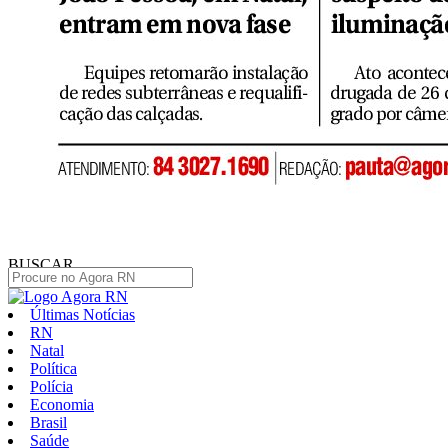
BUSCAR
Últimas Notícias
RN
Natal
Política
Polícia
Economia
Brasil
Saúde